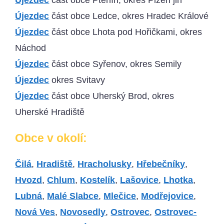
Újezdec
část obce Ptenín, okres Plzeň jih
Újezdec
část obce Ledce, okres Hradec Králové
Újezdec
část obce Lhota pod Hořičkami, okres
Náchod
Újezdec
část obce Syřenov, okres Semily
Újezdec
okres Svitavy
Újezdec
část obce Uherský Brod, okres
Uherské Hradiště
Obce v okolí:
Čilá
,
Hradiště
,
Hracholusky
,
Hřebečníky
,
Hvozd
,
Chlum
,
Kostelík
,
Lašovice
,
Lhotka
,
Lubná
,
Malé Slabce
,
Mlečice
,
Modřejovice
,
Nová Ves
,
Novosedly
,
Ostrovec
,
Ostrovec-