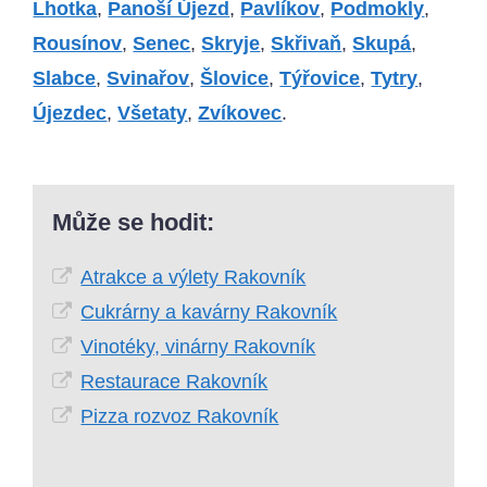
Lhotka
,
Panoší Újezd
,
Pavlíkov
,
Podmokly
,
Rousínov
,
Senec
,
Skryje
,
Skřivaň
,
Skupá
,
Slabce
,
Svinařov
,
Šlovice
,
Týřovice
,
Tytry
,
Újezdec
,
Všetaty
,
Zvíkovec
.
Může se hodit:
Atrakce a výlety Rakovník
Cukrárny a kavárny Rakovník
Vinotéky, vinárny Rakovník
Restaurace Rakovník
Pizza rozvoz Rakovník