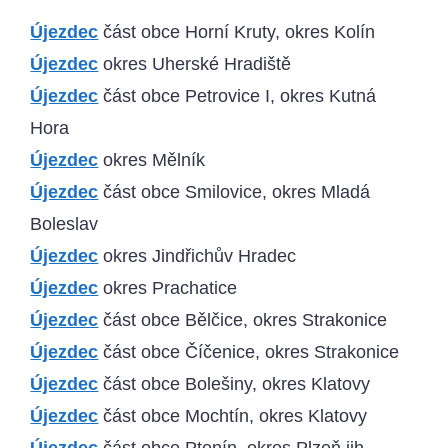
Újezdec
část obce Horní Kruty, okres Kolín
Újezdec
okres Uherské Hradiště
Újezdec
část obce Petrovice I, okres Kutná
Hora
Újezdec
okres Mělník
Újezdec
část obce Smilovice, okres Mladá
Boleslav
Újezdec
okres Jindřichův Hradec
Újezdec
okres Prachatice
Újezdec
část obce Bělčice, okres Strakonice
Újezdec
část obce Číčenice, okres Strakonice
Újezdec
část obce Bolešiny, okres Klatovy
Újezdec
část obce Mochtín, okres Klatovy