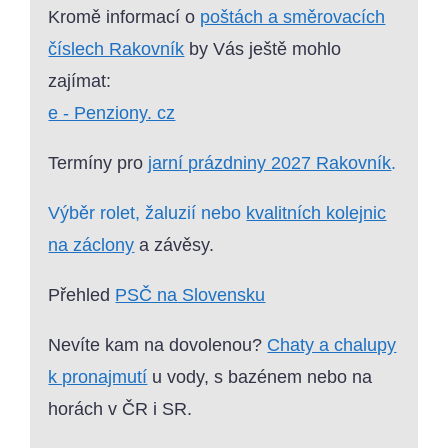
Kromě informací o
poštách a směrovacích
číslech Rakovník
by Vás ještě mohlo
zajímat:
e - Penziony. cz
Termíny pro
jarní prázdniny 2027 Rakovník
.
Výběr rolet, žaluzií nebo
kvalitních kolejnic
na záclony
a závěsy.
Přehled
PSČ na Slovensku
Nevíte kam na dovolenou?
Chaty a chalupy
k pronajmutí
u vody, s bazénem nebo na
horách v ČR i SR.