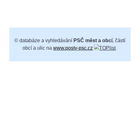
© databáze a vyhledávání
PSČ měst a obcí
, částí
obcí a ulic na
www.posty-psc.cz