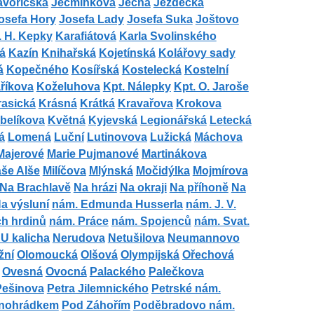
avoříčská
Ječmínkova
Ječná
Jezdecká
osefa Hory
Josefa Lady
Josefa Suka
Joštovo
. H. Kepky
Karafiátová
Karla Svolinského
á
Kazín
Knihařská
Kojetínská
Kolářovy sady
á
Kopečného
Kosířská
Kostelecká
Kostelní
říkova
Koželuhova
Kpt. Nálepky
Kpt. O. Jaroše
rasická
Krásná
Krátká
Kravařova
Krokova
belíkova
Květná
Kyjevská
Legionářská
Letecká
á
Lomená
Luční
Lutinovova
Lužická
Máchova
Majerové
Marie Pujmanové
Martinákova
áše Alše
Milíčova
Mlýnská
Močidýlka
Mojmírova
Na Brachlavě
Na hrázi
Na okraji
Na příhoně
Na
a výsluní
nám. Edmunda Husserla
nám. J. V.
h hrdinů
nám. Práce
nám. Spojenců
nám. Svat.
U kalicha
Nerudova
Netušilova
Neumannovo
žní
Olomoucká
Olšová
Olympijská
Ořechová
Ovesná
Ovocná
Palackého
Palečkova
Pešinova
Petra Jilemnického
Petrské nám.
inohrádkem
Pod Záhořím
Poděbradovo nám.