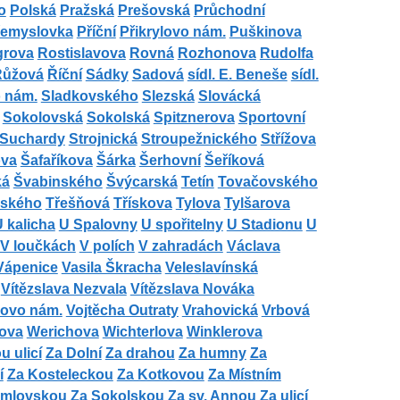
o
Polská
Pražská
Prešovská
Průchodní
řemyslovka
Příční
Přikrylovo nám.
Puškinova
grova
Rostislavova
Rovná
Rozhonova
Rudolfa
Růžová
Říční
Sádky
Sadová
sídl. E. Beneše
sídl.
 nám.
Sladkovského
Slezská
Slovácká
Sokolovská
Sokolská
Spitznerova
Sportovní
 Suchardy
Strojnická
Stroupežnického
Střížova
ova
Šafaříkova
Šárka
Šerhovní
Šeříková
ká
Švabinského
Švýcarská
Tetín
Tovačovského
zského
Třešňová
Třískova
Tylova
Tylšarova
 kalicha
U Spalovny
U spořitelny
U Stadionu
U
V loučkách
V polích
V zahradách
Václava
Vápenice
Vasila Škracha
Veleslavínská
Vítězslava Nezvala
Vítězslava Nováka
kovo nám.
Vojtěcha Outraty
Vrahovická
Vrbová
tova
Werichova
Wichterlova
Winklerova
 ulicí
Za Dolní
Za drahou
Za humny
Za
í
Za Kosteleckou
Za Kotkovou
Za Místním
umlovskou
Za Sokolskou
Za sv. Annou
Za ulicí