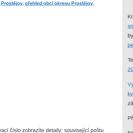
 Prostějov
,
přehled obcí okresu Prostějov
,
Kr
sm
by
pe
T
20
Vý
kv
zá
P
ací číslo zobrazíte detaily: související poštu
Ne