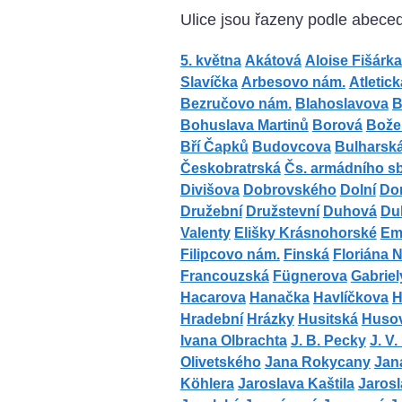
Ulice jsou řazeny podle abece
5. května
Akátová
Aloise Fišárka
Slavíčka
Arbesovo nám.
Atletick
Bezručovo nám.
Blahoslavova
B
Bohuslava Martinů
Borová
Bože
Bří Čapků
Budovcova
Bulharsk
Českobratrská
Čs. armádního s
Divišova
Dobrovského
Dolní
Do
Družební
Družstevní
Duhová
Du
Valenty
Elišky Krásnohorské
Emi
Filipcovo nám.
Finská
Floriána 
Francouzská
Fügnerova
Gabriel
Hacarova
Hanačka
Havlíčkova
H
Hradební
Hrázky
Husitská
Huso
Ivana Olbrachta
J. B. Pecky
J. V
Olivetského
Jana Rokycany
Jan
Köhlera
Jaroslava Kaštila
Jarosl