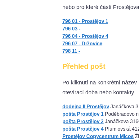
nebo pro které části Prostějova
796 01 - Prostějov 1
796 03 -
796 04 - Prostějov 4
796 07 - Držovice
798 11 -
Přehled pošt
Po kliknutí na konkrétní název 
otevírací doba nebo kontakty.
dodejna II Prostějov
Janáčkova 31
pošta Prostějov 1
Poděbradovo ná
pošta Prostějov 2
Janáčkova 3160 
pošta Prostějov 4
Plumlovská 412
Prostějov Copycentrum Micos
Ži