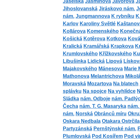
Jaselská
Jasmínová
Javorová
J
Jihoslovanská
Jiráskovo nám.
J
nám.
Jungmannova
K rybníku
K
Karlov
Karoliny Světlé
Kaštanov
Kollárova
Komenského
Konečn
Košická
Kotěrova
Kotkova
Ková
Kralická
Kramářská
Krapkova
K
Krumlovského
Křížkovského
Ku
Libušinka
Lidická
Lipová
Lískov
Majakovského
Mánesova
Marie 
Mathonova
Melantrichova
Mikol
Moravská
Mozartova
Na blatech
splávku
Na spojce
Na vyhlídce
N
Sládka
nám. Odboje
nám. Padlýc
Čecha
nám. T. G. Masaryka
nám. 
nám.
Norská
Obránců míru
Okru
Oskara Nedbala
Otakara Ostrčila
Partyzánská
Pernštýnské nám.
Plumlovská
Pod Kosířem
Pod v