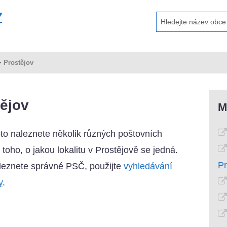
>
Prostějov
ějov
M
oto naleznete několik různých poštovních
toho, o jakou lokalitu v Prostějově se jedná.
Pr
aleznete správné PSČ, použijte
vyhledávání
y
.