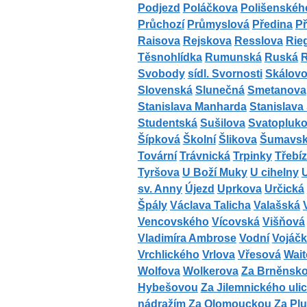
Podjezd
Poláčkova
Polišenskéh
Průchozí
Průmyslová
Předina
P
Raisova
Rejskova
Resslova
Rie
Těsnohlídka
Rumunská
Ruská
Svobody
sídl. Svornosti
Skálovo
Slovenská
Slunečná
Smetanova
Stanislava Manharda
Stanislava
Studentská
Sušilova
Svatopluk
Šípková
Školní
Šlikova
Šumavs
Tovární
Trávnická
Trpinky
Třebí
Tyršova
U Boží Muky
U cihelny
U
sv. Anny
Újezd
Uprkova
Určická
Špály
Václava Talicha
Valašská
Vencovského
Vícovská
Višňová
Vladimíra Ambrose
Vodní
Vojáč
Vrchlického
Vrlova
Vřesová
Wai
Wolfova
Wolkerova
Za Brněnskou
Hybešovou
Za Jilemnického ulic
nádražím
Za Olomouckou
Za Pl