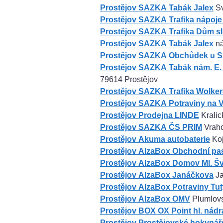
Prostějov SAZKA Tabák Jalex
Sv
Prostějov SAZKA Trafika nápoje
Prostějov SAZKA Trafika Dům s
Prostějov SAZKA Tabák Jalex
ná
Prostějov SAZKA Obchůdek u 
Prostějov SAZKA Tabák nám. E.
79614 Prostějov
Prostějov SAZKA Trafika Wolke
Prostějov SAZKA Potraviny na 
Prostějov Prodejna LINDE
Kralic
Prostějov SAZKA ČS PRIM
Vraho
Prostějov Akuma autobaterie
Koj
Prostějov AlzaBox Obchodní pa
Prostějov AlzaBox Domov Ml. Šv
Prostějov AlzaBox Janáčkova
Ja
Prostějov AlzaBox Potraviny Tut
Prostějov AlzaBox OMV
Plumlovs
Prostějov BOX OX Point hl. nádr
Prostějov Prostějovské hokynářs