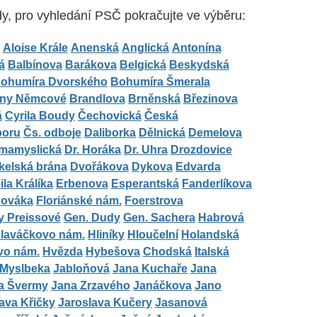
dy, pro vyhledání PSČ pokračujte ve výběru:
Aloise Krále
Anenská
Anglická
Antonína
á
Balbínova
Barákova
Belgická
Beskydská
ohumíra Dvorského
Bohumíra Šmerala
ny Němcové
Brandlova
Brněnská
Březinova
á
Cyrila Boudy
Čechovická
Česká
boru
Čs. odboje
Daliborka
Dělnická
Demelova
mamyslická
Dr. Horáka
Dr. Uhra
Drozdovice
kelská brána
Dvořákova
Dykova
Edvarda
la Králíka
Erbenova
Esperantská
Fanderlíkova
Nováka
Floriánské nám.
Foerstrova
y Preissové
Gen. Dudy
Gen. Sachera
Habrová
laváčkovo nám.
Hliníky
Hloučelní
Holandská
vo nám.
Hvězda
Hybešova
Chodská
Italská
. Myslbeka
Jabloňová
Jana Kuchaře
Jana
a Švermy
Jana Zrzavého
Janáčkova
Jano
ava Křičky
Jaroslava Kučery
Jasanová