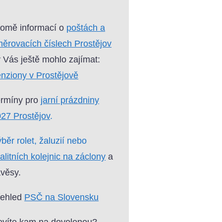
omě informací o
poštách a
ěrovacích číslech Prostějov
 Vás ještě mohlo zajímat:
nziony v Prostějově
ermíny pro
jarní prázdniny
27 Prostějov
.
běr rolet, žaluzií nebo
alitních kolejnic na záclony
a
věsy.
řehled
PSČ na Slovensku
víte kam na dovolenou?