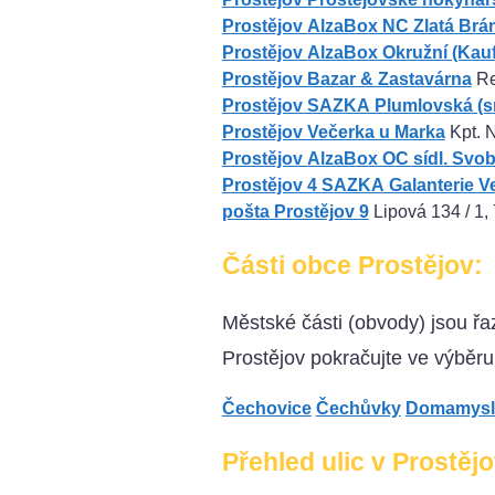
Prostějov AlzaBox NC Zlatá Brá
Prostějov AlzaBox Okružní (Kauf
Prostějov Bazar & Zastavárna
Re
Prostějov SAZKA Plumlovská (sm
Prostějov Večerka u Marka
Kpt. N
Prostějov AlzaBox OC sídl. Svo
Prostějov 4 SAZKA Galanterie V
pošta Prostějov 9
Lipová 134 / 1,
Části obce Prostějov:
Městské části (obvody) jsou ř
Prostějov pokračujte ve výběru
Čechovice
Čechůvky
Domamysl
Přehled ulic v Prostěj