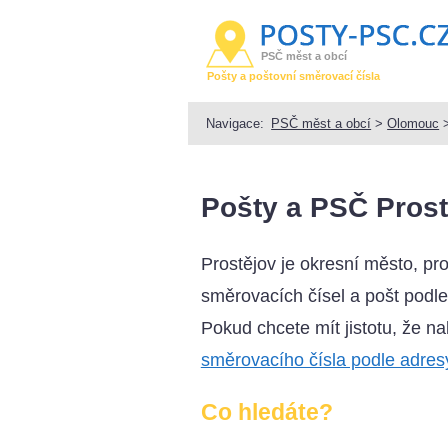
PSČ měst a obcí
Pošty a poštovní směrovací čísla
Navigace:
PSČ měst a obcí
>
Olomouc
Pošty a PSČ Prost
Prostějov je okresní město, pr
směrovacích čísel a pošt podle 
Pokud chcete mít jistotu, že n
směrovacího čísla podle adres
Co hledáte?