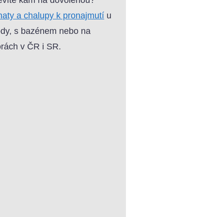
aty a chalupy k pronajmutí
u
dy, s bazénem nebo na
rách v ČR i SR.