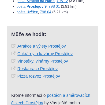
pošta
Kralice na Hané
,
798 12
(3.81 km)
pošta
Prostějov 9
,
798 01
(3.91 km)
pošta
Určice
,
798 04
(6.21 km)
Může se hodit:
Atrakce a výlety Prostějov
Cukrárny a kavárny Prostějov
Vinotéky, vinárny Prostějov
Restaurace Prostějov
Pizza rozvoz Prostějov
Kromě informací o
poštách a směrovacích
číslech Prostějov
by Vás ještě mohlo