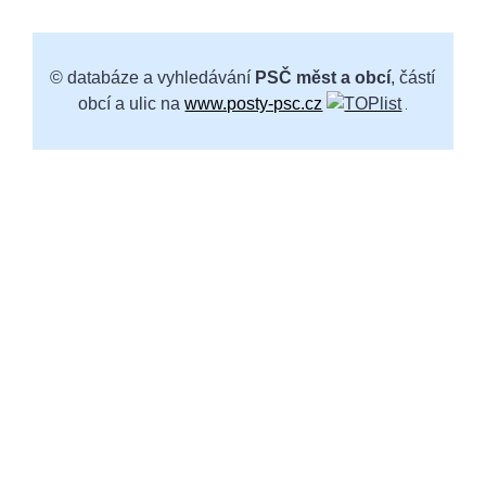
© databáze a vyhledávání
PSČ měst a obcí
, částí
obcí a ulic na
www.posty-psc.cz