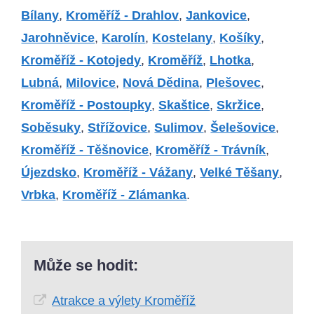
Bílany
,
Kroměříž - Drahlov
,
Jankovice
,
Jarohněvice
,
Karolín
,
Kostelany
,
Košíky
,
Kroměříž - Kotojedy
,
Kroměříž
,
Lhotka
,
Lubná
,
Milovice
,
Nová Dědina
,
Plešovec
,
Kroměříž - Postoupky
,
Skaštice
,
Skržice
,
Soběsuky
,
Střížovice
,
Sulimov
,
Šelešovice
,
Kroměříž - Těšnovice
,
Kroměříž - Trávník
,
Újezdsko
,
Kroměříž - Vážany
,
Velké Těšany
,
Vrbka
,
Kroměříž - Zlámanka
.
Může se hodit:
Atrakce a výlety Kroměříž