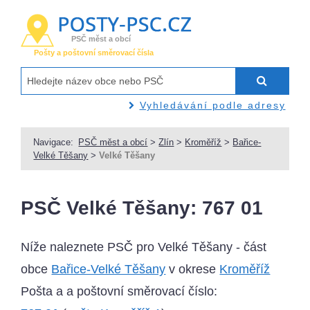
PSČ měst a obcí
Pošty a poštovní směrovací čísla
Vyhledávání podle adresy
Navigace:
PSČ měst a obcí
>
Zlín
>
Kroměříž
>
Bařice-
Velké Těšany
>
Velké Těšany
PSČ Velké Těšany: 767 01
Níže naleznete PSČ pro Velké Těšany - část
obce
Bařice-Velké Těšany
v okrese
Kroměříž
Pošta a a poštovní směrovací číslo: