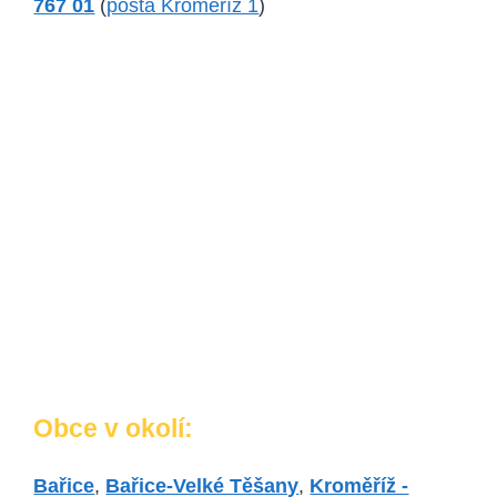
767 01
(
pošta Kroměříž 1
)
Obce v okolí:
Bařice
,
Bařice-Velké Těšany
,
Kroměříž -