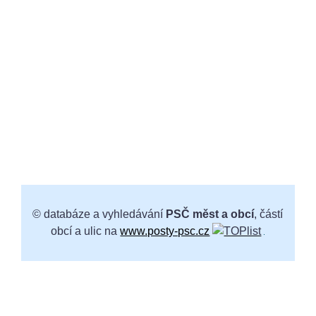
© databáze a vyhledávání
PSČ měst a obcí
, částí
obcí a ulic na
www.posty-psc.cz