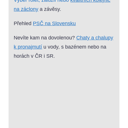
Výběr rolet, žaluzií nebo
kvalitních kolejnic
na záclony
a závěsy.
Přehled
PSČ na Slovensku
Nevíte kam na dovolenou?
Chaty a chalupy
k pronajmutí
u vody, s bazénem nebo na
horách v ČR i SR.