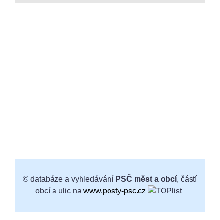
© databáze a vyhledávání
PSČ měst a obcí
, částí
obcí a ulic na
www.posty-psc.cz