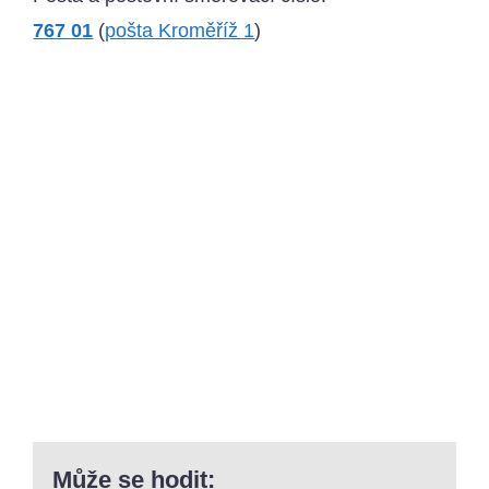
767 01
(
pošta Kroměříž 1
)
Může se hodit: