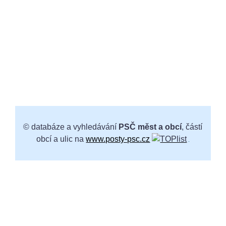
© databáze a vyhledávání
PSČ měst a obcí
, částí
obcí a ulic na
www.posty-psc.cz