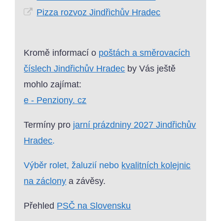
Pizza rozvoz Jindřichův Hradec
Kromě informací o
poštách a směrovacích
číslech Jindřichův Hradec
by Vás ještě
mohlo zajímat:
e - Penziony. cz
Termíny pro
jarní prázdniny 2027 Jindřichův
Hradec
.
Výběr rolet, žaluzií nebo
kvalitních kolejnic
na záclony
a závěsy.
Přehled
PSČ na Slovensku