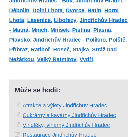
Jindřichův Hradec - Buk
,
Jindřichův Hradec -
Děbolín
,
Dolní Lhota
,
Dvorce
,
Hatín
,
Horní
Lhota
,
Lásenice
,
Libořezy
,
Jindřichův Hradec
- Matná
,
Mnich
,
Mníšek
,
Pístina
,
Plasná
,
Plavsko
,
Jindřichův Hradec - Políkno
,
Polště
,
Příbraz
,
Ratiboř
,
Roseč
,
Stajka
,
Stráž nad
Nežárkou
,
Velký Ratmírov
,
Vydří
.
Může se hodit:
Atrakce a výlety Jindřichův Hradec
Cukrárny a kavárny Jindřichův Hradec
Vinotéky, vinárny Jindřichův Hradec
Restaurace Jindřichův Hradec