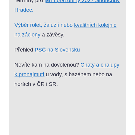
Termíny pro
jarní prázdniny 2027 Jindřichův
Hradec
.
Výběr rolet, žaluzií nebo
kvalitních kolejnic
na záclony
a závěsy.
Přehled
PSČ na Slovensku
Nevíte kam na dovolenou?
Chaty a chalupy
k pronajmutí
u vody, s bazénem nebo na
horách v ČR i SR.