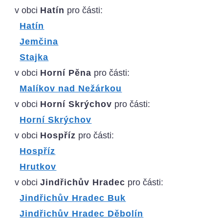
v obci
Hatín
pro části:
Hatín
Jemčina
Stajka
v obci
Horní Pěna
pro části:
Malíkov nad Nežárkou
v obci
Horní Skrýchov
pro části:
Horní Skrýchov
v obci
Hospříz
pro části:
Hospříz
Hrutkov
v obci
Jindřichův Hradec
pro části:
Jindřichův Hradec Buk
Jindřichův Hradec Děbolín