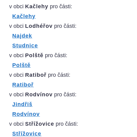
v obci
Kačlehy
pro části:
Kačlehy
v obci
Lodhéřov
pro části:
Najdek
Studnice
v obci
Polště
pro části:
Polště
v obci
Ratiboř
pro části:
Ratiboř
v obci
Rodvínov
pro části:
Jindřiš
Rodvínov
v obci
Střížovice
pro části:
Střížovice