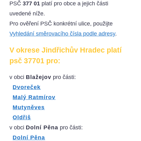
PSČ
377 01
platí pro obce a jejich části
uvedené níže.
Pro ověření PSČ konkrétní ulice, použijte
Vyhledání směrovacího čísla podle adresy
.
V okrese Jindřichův Hradec platí
psč 37701 pro:
v obci
Blažejov
pro části:
Dvoreček
Malý Ratmírov
Mutyněves
Oldřiš
v obci
Dolní Pěna
pro části:
Dolní Pěna