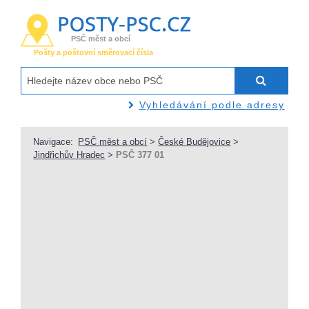
PSČ měst a obcí
Pošty a poštovní směrovací čísla
Vyhledávání podle adresy
Navigace:
PSČ měst a obcí
>
České Budějovice
>
Jindřichův Hradec
>
PSČ 377 01