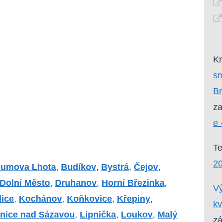
Kr
sm
B
za
e 
T
20
oumova Lhota
,
Budíkov
,
Bystrá
,
Čejov
,
Dolní Město
,
Druhanov
,
Horní Březinka
,
Vý
lice
,
Kochánov
,
Koňkovice
,
Křepiny
,
kv
pnice nad Sázavou
,
Lipnička
,
Loukov
,
Malý
zá