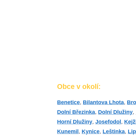
Obce v okolí:
Benetice
,
Bilantova Lhota
,
Br
Dolní Březinka
,
Dolní Dlužiny
,
Horní Dlužiny
,
Josefodol
,
Kejž
Kunemil
,
Kynice
,
Leštinka
,
Li