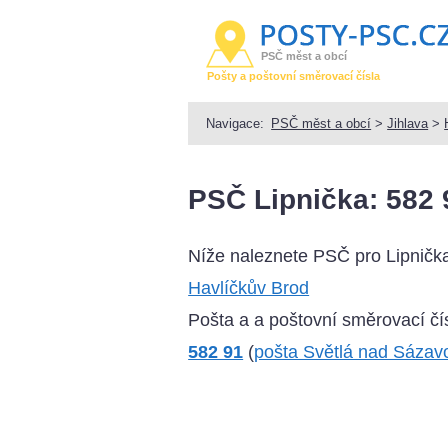
PSČ měst a obcí
Pošty a poštovní směrovací čísla
Navigace:
PSČ měst a obcí
>
Jihlava
>
PSČ Lipnička: 582 
Níže naleznete PSČ pro Lipničk
Havlíčkův Brod
Pošta a a poštovní směrovací čís
582 91
(
pošta Světlá nad Sázav