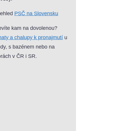
řehled
PSČ na Slovensku
víte kam na dovolenou?
aty a chalupy k pronajmutí
u
dy, s bazénem nebo na
rách v ČR i SR.