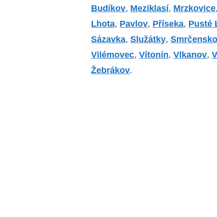
Budíkov
,
Meziklasí
,
Mrzkovice
Lhota
,
Pavlov
,
Příseka
,
Pusté 
Sázavka
,
Služátky
,
Smrčensk
Vilémovec
,
Vítonín
,
Vlkanov
,
V
Žebrákov
.