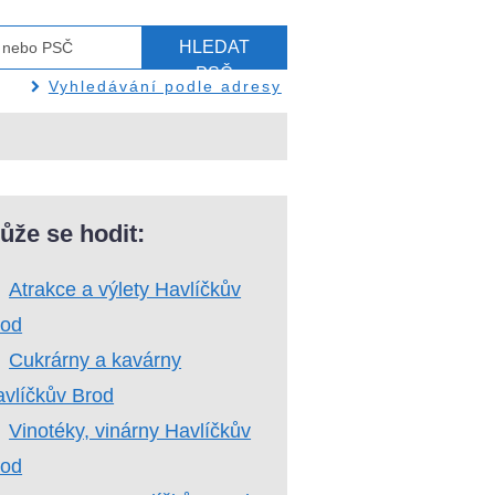
HLEDAT
PSČ
Vyhledávání podle adresy
ůže se hodit:
Atrakce a výlety Havlíčkův
rod
Cukrárny a kavárny
vlíčkův Brod
Vinotéky, vinárny Havlíčkův
rod