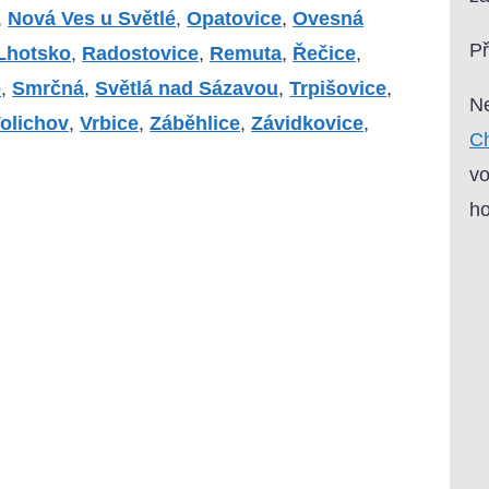
,
Nová Ves u Světlé
,
Opatovice
,
Ovesná
P
Lhotsko
,
Radostovice
,
Remuta
,
Řečice
,
o
,
Smrčná
,
Světlá nad Sázavou
,
Trpišovice
,
Ne
olichov
,
Vrbice
,
Záběhlice
,
Závidkovice
,
Ch
vo
ho