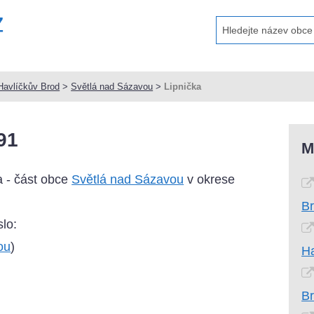
Havlíčkův Brod
>
Světlá nad Sázavou
>
Lipnička
91
M
a - část obce
Světlá nad Sázavou
v okrese
B
lo:
ou
)
Ha
B