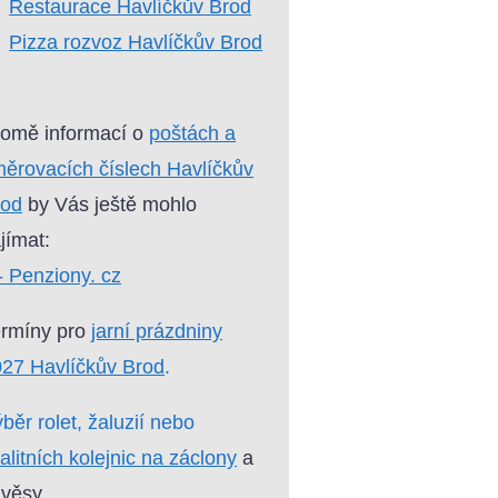
Restaurace Havlíčkův Brod
Pizza rozvoz Havlíčkův Brod
omě informací o
poštách a
ěrovacích číslech Havlíčkův
rod
by Vás ještě mohlo
jímat:
- Penziony. cz
ermíny pro
jarní prázdniny
27 Havlíčkův Brod
.
běr rolet, žaluzií nebo
alitních kolejnic na záclony
a
věsy.