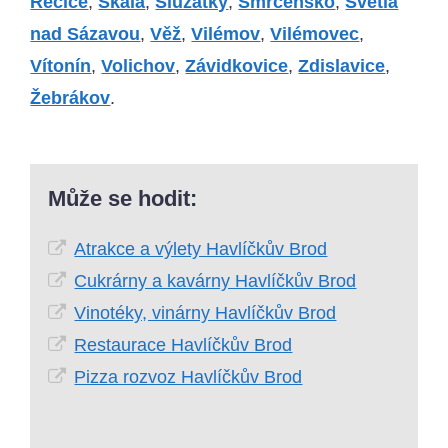
Řečice
,
Skála
,
Služátky
,
Smrčensko
,
Světlá
nad Sázavou
,
Věž
,
Vilémov
,
Vilémovec
,
Vítonín
,
Volichov
,
Závidkovice
,
Zdislavice
,
Žebrákov
.
Může se hodit:
Atrakce a výlety Havlíčkův Brod
Cukrárny a kavárny Havlíčkův Brod
Vinotéky, vinárny Havlíčkův Brod
Restaurace Havlíčkův Brod
Pizza rozvoz Havlíčkův Brod