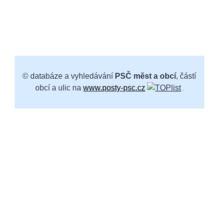
© databáze a vyhledávání
PSČ měst a obcí
, částí
obcí a ulic na
www.posty-psc.cz