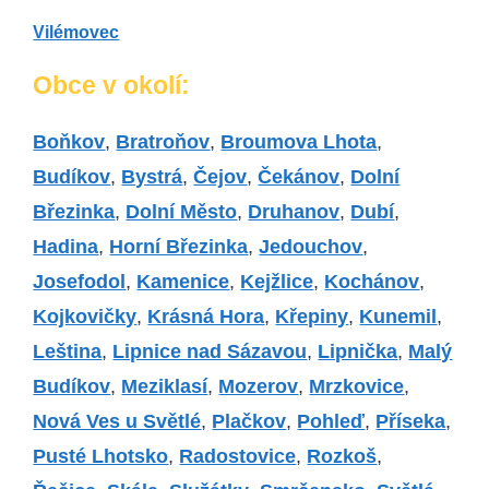
Vilémovec
Obce v okolí:
Boňkov
,
Bratroňov
,
Broumova Lhota
,
Budíkov
,
Bystrá
,
Čejov
,
Čekánov
,
Dolní
Březinka
,
Dolní Město
,
Druhanov
,
Dubí
,
Hadina
,
Horní Březinka
,
Jedouchov
,
Josefodol
,
Kamenice
,
Kejžlice
,
Kochánov
,
Kojkovičky
,
Krásná Hora
,
Křepiny
,
Kunemil
,
Leština
,
Lipnice nad Sázavou
,
Lipnička
,
Malý
Budíkov
,
Meziklasí
,
Mozerov
,
Mrzkovice
,
Nová Ves u Světlé
,
Plačkov
,
Pohleď
,
Příseka
,
Pusté Lhotsko
,
Radostovice
,
Rozkoš
,