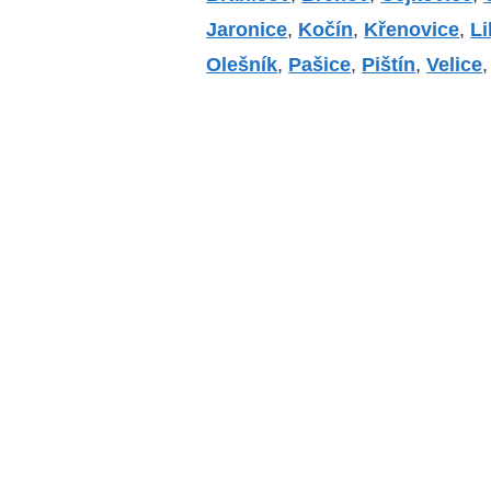
Jaronice
,
Kočín
,
Křenovice
,
Li
Olešník
,
Pašice
,
Pištín
,
Velice