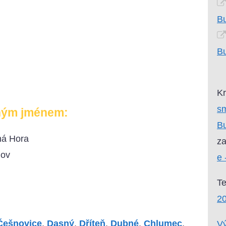
Bu
Bu
Kr
sm
ným jménem:
Bu
ná Hora
za
hov
e 
T
2
Češnovice
,
Dasný
,
Dříteň
,
Dubné
,
Chlumec
,
Vý