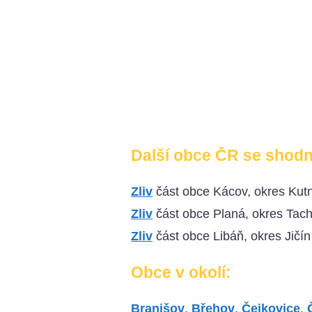
Další obce ČR se shod
Zliv
část obce Kácov, okres Kut
Zliv
část obce Planá, okres Tac
Zliv
část obce Libáň, okres Jičín
Obce v okolí:
Branišov
,
Břehov
,
Čejkovice
,