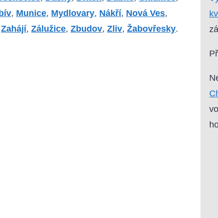
bív
,
Munice
,
Mydlovary
,
Nákří
,
Nová Ves
,
kv
,
Zahájí
,
Zálužice
,
Zbudov
,
Zliv
,
Žabovřesky
.
zá
P
Ne
Ch
vo
ho