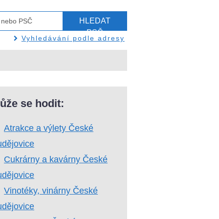
HLEDAT
PSČ
Vyhledávání podle adresy
ůže se hodit:
Atrakce a výlety České
dějovice
Cukrárny a kavárny České
dějovice
Vinotéky, vinárny České
dějovice