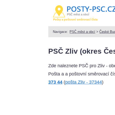
PSČ měst a obcí
Pošty a poštovní směrovací čísla
Navigace:
PSČ měst a obcí
>
České Bud
PSČ Zliv (okres Če
Zde naleznete PSČ pro Zliv - o
Pošta a a poštovní směrovací čís
373 44
(
pošta Zliv - 37344
)