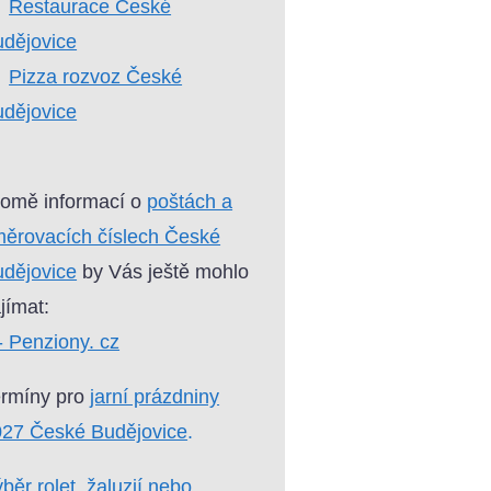
Restaurace České
dějovice
Pizza rozvoz České
dějovice
omě informací o
poštách a
ěrovacích číslech České
dějovice
by Vás ještě mohlo
jímat:
- Penziony. cz
ermíny pro
jarní prázdniny
027 České Budějovice
.
běr rolet, žaluzií nebo