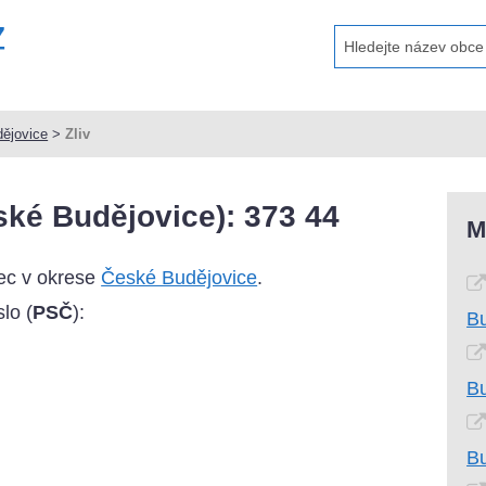
ějovice
>
Zliv
ské Budějovice): 373 44
M
bec v okrese
České Budějovice
.
lo (
PSČ
):
Bu
Bu
Bu