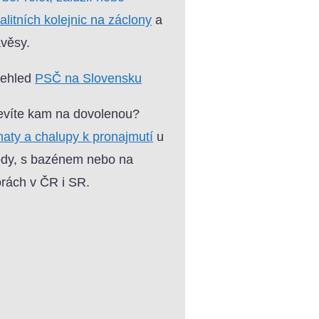
alitních kolejnic na záclony
a
věsy.
řehled
PSČ na Slovensku
víte kam na dovolenou?
aty a chalupy k pronajmutí
u
dy, s bazénem nebo na
rách v ČR i SR.