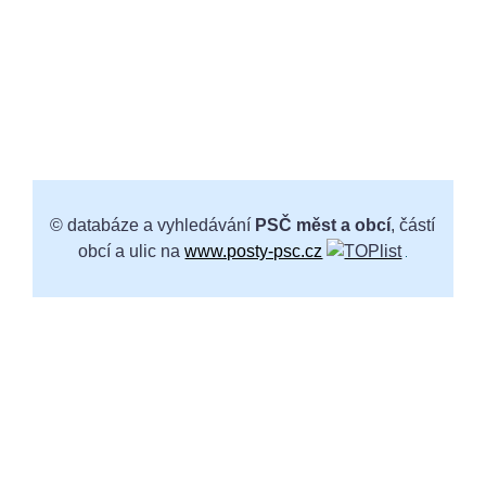
© databáze a vyhledávání
PSČ měst a obcí
, částí
obcí a ulic na
www.posty-psc.cz