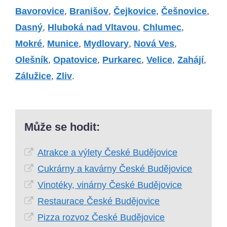
Bavorovice
,
Branišov
,
Čejkovice
,
Češnovice
,
Dasný
,
Hluboká nad Vltavou
,
Chlumec
,
Mokré
,
Munice
,
Mydlovary
,
Nová Ves
,
Olešník
,
Opatovice
,
Purkarec
,
Velice
,
Zahájí
,
Zálužice
,
Zliv
.
Může se hodit:
Atrakce a výlety České Budějovice
Cukrárny a kavárny České Budějovice
Vinotéky, vinárny České Budějovice
Restaurace České Budějovice
Pizza rozvoz České Budějovice