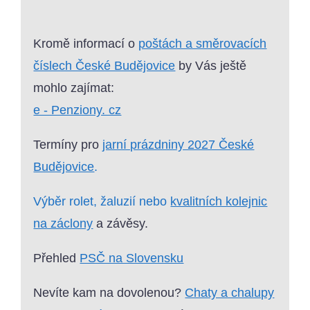
Kromě informací o
poštách a směrovacích
číslech České Budějovice
by Vás ještě
mohlo zajímat:
e - Penziony. cz
Termíny pro
jarní prázdniny 2027 České
Budějovice
.
Výběr rolet, žaluzií nebo
kvalitních kolejnic
na záclony
a závěsy.
Přehled
PSČ na Slovensku
Nevíte kam na dovolenou?
Chaty a chalupy