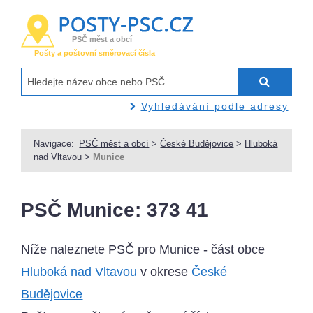
PSČ měst a obcí
Pošty a poštovní směrovací čísla
Vyhledávání podle adresy
Navigace:
PSČ měst a obcí
>
České Budějovice
>
Hluboká
nad Vltavou
>
Munice
PSČ Munice: 373 41
Níže naleznete PSČ pro Munice - část obce
Hluboká nad Vltavou
v okrese
České
Budějovice