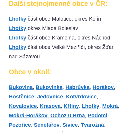
Další stejnojmenné obce v ČR:
Lhotky
část obce Malotice, okres Kolín
Lhotky
okres Mladá Boleslav
Lhotky
část obce Kramolna, okres Náchod
Lhotky
část obce Velké Meziříčí, okres Žďár
nad Sázavou
Obce v okolí:
Bukovina
,
Bukovinka
,
Habrůvka
,
Horákov
,
Hostěnice
,
Jedovnice
,
Kotvrdovice
,
Kovalovice
,
Krasová
,
Křtiny
,
Lhotky
,
Mokrá
,
Mokrá-Horákov
,
Ochoz u Brna
,
Podomí
,
Pozořice
,
Senetářov
,
Sivice
,
Tvarožná
,