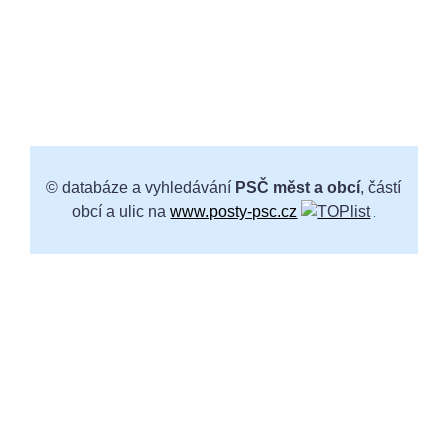
© databáze a vyhledávání
PSČ měst a obcí
, částí
obcí a ulic na
www.posty-psc.cz