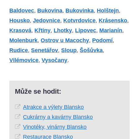
Baldovec
,
Bukovina
,
Bukovinka
,
Holštejn
,
Housko
,
Jedovnice
,
Kotvrdovice
,
Krásensko
,
Krasová
,
Křtiny
,
Lhotky
,
Lipovec
,
Marianín
,
Molenburk
,
Ostrov u Macochy
,
Podomí
,
Rudice
,
Senetářov
,
Sloup
,
Šošůvka
,
Vilémovice
,
Vysočany
.
Může se hodit:
Atrakce a výlety Blansko
Cukrárny a kavárny Blansko
Vinotéky, vinárny Blansko
Restaurace Blansko