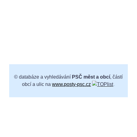
© databáze a vyhledávání
PSČ měst a obcí
, částí
obcí a ulic na
www.posty-psc.cz