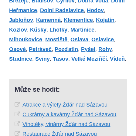
Březejc
,
Budišov
,
Cyrilov
,
Dobrá Voda
,
Dolní
Heřmanice
,
Dolní Radslavice
,
Hodov
,
Jabloňov
,
Kamenná
,
Klementice
,
Kojatín
,
Kozlov
,
Kúsky
,
Lhotky
,
Martinice
,
Mihoukovice
,
Mostiště
,
Oslava
,
Oslavice
,
Osové
,
Petráveč
,
Pozďatín
,
Pyšel
,
Rohy
,
Studnice
,
Sviny
,
Tasov
,
Velké Meziříčí
,
Vídeň
.
Může se hodit:
Atrakce a výlety Žďár nad Sázavou
Cukrárny a kavárny Žďár nad Sázavou
Vinotéky, vinárny Žďár nad Sázavou
Restaurace Žďár nad Sázavou