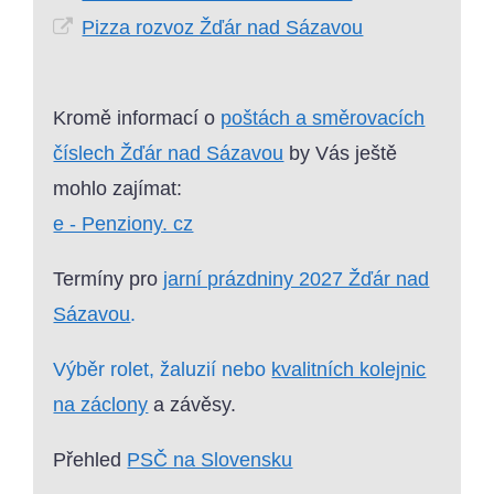
Pizza rozvoz Žďár nad Sázavou
Kromě informací o
poštách a směrovacích
číslech Žďár nad Sázavou
by Vás ještě
mohlo zajímat:
e - Penziony. cz
Termíny pro
jarní prázdniny 2027 Žďár nad
Sázavou
.
Výběr rolet, žaluzií nebo
kvalitních kolejnic
na záclony
a závěsy.
Přehled
PSČ na Slovensku