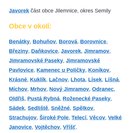
Javorek
část obce Jilemnice, okres Semily
Obce v okolí:
Benátky
,
Bohuňov
,
Borová
,
Borovnice
,
Březiny
,
Daňkovice
,
Javorek
,
Jimramov
,
Jimramovské Paseky
,
Jimramovské
Pavlovice
,
Kamenec u Poličky
,
Koníkov
,
Krásné
,
Kuklík
,
Lačnov
,
Lhota
,
Lísek
,
Líšná
,
Míchov
,
Mrhov
,
Nový Jimramov
,
Odranec
,
Oldřiš
,
Pustá Rybná
,
Roženecké Paseky
,
Sádek
,
Sedliště
,
Sněžné
,
Spělkov
,
Strachujov
,
Široké Pole
,
Telecí
,
Věcov
,
Velké
Janovice
,
Vojtěchov
,
Vříšť
.