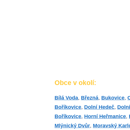
Obce v okolí:
Bílá Voda
,
Březná
,
Bukovice
,
Boříkovice
,
Dolní Hedeč
,
Doln
Boříkovice
,
Horní Heřmanice
,
Mlýnický Dvůr
,
Moravský Karl