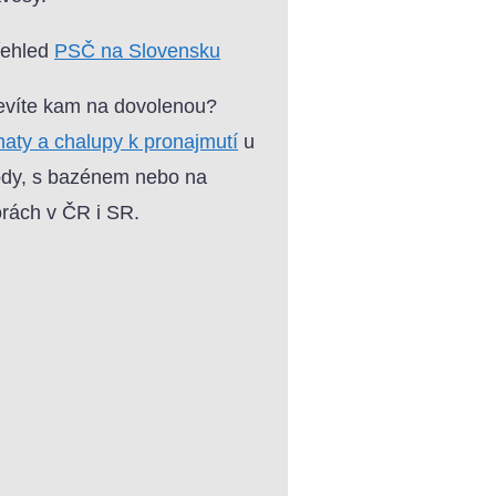
řehled
PSČ na Slovensku
víte kam na dovolenou?
aty a chalupy k pronajmutí
u
dy, s bazénem nebo na
rách v ČR i SR.