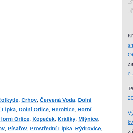
Kr
sm
Or
za
e 
T
20
Cotkytle
,
Crhov
,
Červená Voda
,
Dolní
í Lipka
,
Dolní Orlice
,
Heroltice
,
Horní
Vý
Horní Orlice
,
Kopeček
,
Králíky
,
Mlýnice
,
kv
ov
,
Písařov
,
Prostřední Lipka
,
Rýdrovice
,
zá