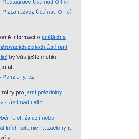
Restaurace Ústí nad Orlicí
Pizza rozvoz Ústí nad Orlicí
omě informací o
poštách a
ěrovacích číslech Ústí nad
licí
by Vás ještě mohlo
jímat:
- Penziony. cz
ermíny pro
jarní prázdniny
27 Ústí nad Orlicí
.
běr rolet, žaluzií nebo
alitních kolejnic na záclony
a
věsy.