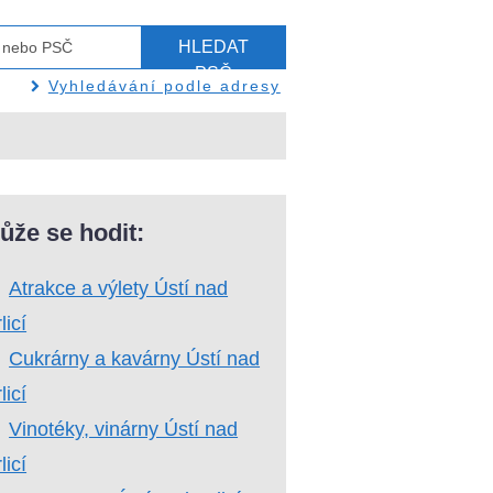
HLEDAT
PSČ
Vyhledávání podle adresy
ůže se hodit:
Atrakce a výlety Ústí nad
licí
Cukrárny a kavárny Ústí nad
licí
Vinotéky, vinárny Ústí nad
licí