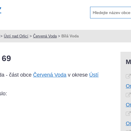
>
Ústí nad Orlicí
>
Červená Voda
>
Bílá Voda
 69
M
da - část obce
Červená Voda
v okrese
Ústí
Or
lo:
Or
Or