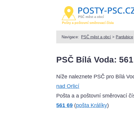
PSČ měst a obcí
Pošty a poštovní směrovací čísla
Navigace:
PSČ měst a obcí
>
Pardubice
PSČ Bílá Voda: 561
Níže naleznete PSČ pro Bílá Vo
nad Orlicí
Pošta a a poštovní směrovací čís
561 69
(
pošta Králíky
)