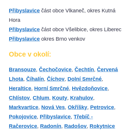
Přibyslavice
část obce Vlkaneč, okres Kutná
Hora
Přibyslavice
část obce Všelibice, okres Liberec
Přibyslavice
okres Brno venkov
Obce v okolí:
Bransouze
,
Čechočovice
,
Čechtín
,
Červená
Lhota
,
Číhalín
,
Číchov
,
Dolní Smrčné
,
Heraltice
,
Horní Smrčné
,
Hvězdoňovice
,
Chlístov
,
Chlum
,
Kouty
,
Krahulov
,
Markvartice
,
Nová Ves
,
Okříšky
,
Petrovice
,
Pokojovice
,
Přibyslavice
,
Třebíč -
Račerovice
,
Radonín
,
Radošov
,
Rokytnice