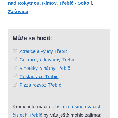
nad Rokytnou
,
Římov
,
Třebíč - Sokolí
,
Zašovice
.
Může se hodit:
Atrakce a výlety Třebíč
Cukrárny a kavárny Třebíč
Vinotéky, vinárny Třebíč
Restaurace Třebíč
Pizza rozvoz Třebíč
Kromě informací o
poštách a směrovacích
číslech Třebíč
by Vás ještě mohlo zajímat: