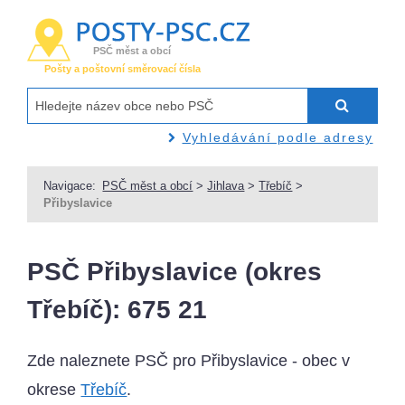
PSČ měst a obcí
Pošty a poštovní směrovací čísla
Vyhledávání podle adresy
Navigace:
PSČ měst a obcí
>
Jihlava
>
Třebíč
>
Přibyslavice
PSČ Přibyslavice (okres
Třebíč): 675 21
Zde naleznete PSČ pro Přibyslavice - obec v
okrese
Třebíč
.