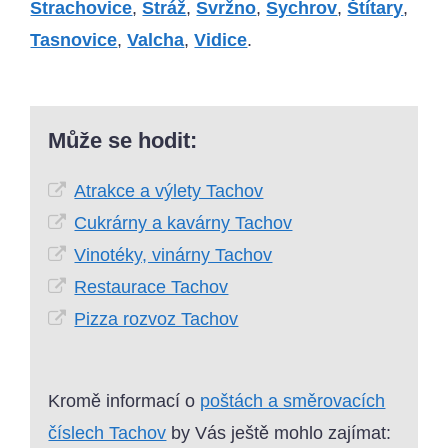
Strachovice
,
Stráž
,
Svržno
,
Sychrov
,
Štítary
,
Tasnovice
,
Valcha
,
Vidice
.
Může se hodit:
Atrakce a výlety Tachov
Cukrárny a kavárny Tachov
Vinotéky, vinárny Tachov
Restaurace Tachov
Pizza rozvoz Tachov
Kromě informací o
poštách a směrovacích
číslech Tachov
by Vás ještě mohlo zajímat: