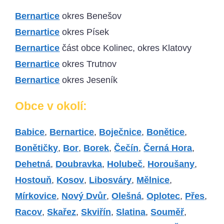
Bernartice
okres Benešov
Bernartice
okres Písek
Bernartice
část obce Kolinec, okres Klatovy
Bernartice
okres Trutnov
Bernartice
okres Jeseník
Obce v okolí:
Babice
,
Bernartice
,
Boječnice
,
Bonětice
,
Bonětičky
,
Bor
,
Borek
,
Čečín
,
Černá Hora
,
Dehetná
,
Doubravka
,
Holubeč
,
Horoušany
,
Hostouň
,
Kosov
,
Libosváry
,
Mělnice
,
Mírkovice
,
Nový Dvůr
,
Olešná
,
Oplotec
,
Přes
,
Racov
,
Skařez
,
Skviřín
,
Slatina
,
Souměř
,