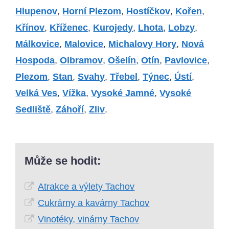
Hlupenov
,
Horní Plezom
,
Hostíčkov
,
Kořen
,
Křínov
,
Kříženec
,
Kurojedy
,
Lhota
,
Lobzy
,
Málkovice
,
Malovice
,
Michalovy Hory
,
Nová
Hospoda
,
Olbramov
,
Ošelín
,
Otín
,
Pavlovice
,
Plezom
,
Stan
,
Svahy
,
Třebel
,
Týnec
,
Ústí
,
Velká Ves
,
Vížka
,
Vysoké Jamné
,
Vysoké
Sedliště
,
Záhoří
,
Zliv
.
Může se hodit:
Atrakce a výlety Tachov
Cukrárny a kavárny Tachov
Vinotéky, vinárny Tachov