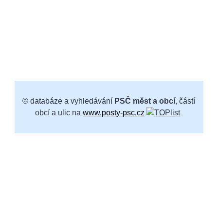
© databáze a vyhledávání
PSČ měst a obcí
, částí
obcí a ulic na
www.posty-psc.cz