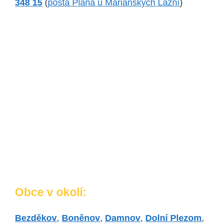
348 15
(
pošta Planá u Mariánských Lázní
)
Obce v okolí:
Bezděkov
,
Boněnov
,
Damnov
,
Dolní Plezom
,