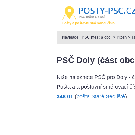
PSČ měst a obcí
Pošty a poštovní směrovací čísla
Navigace:
PSČ měst a obcí
>
Plzeň
>
T
PSČ Doly (část obc
Níže naleznete PSČ pro Doly - 
Pošta a a poštovní směrovací čís
348 01
(
pošta Staré Sedliště
)