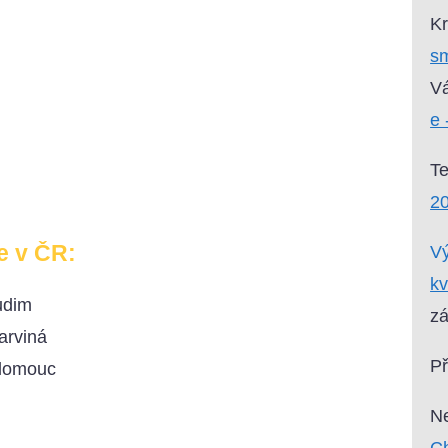
Kr
sm
Vá
e 
T
2
e v ČR:
Vý
kv
udim
zá
arviná
P
Olomouc
Ne
Ch