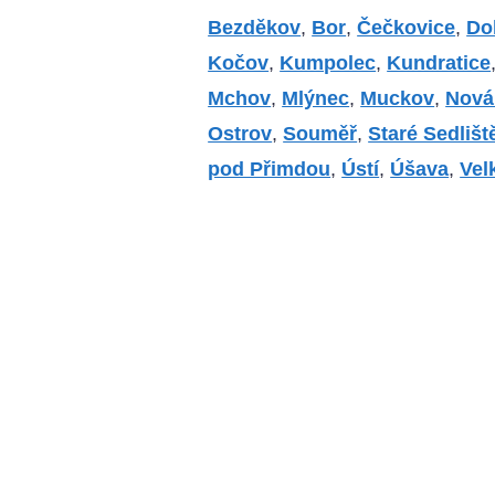
Bezděkov
,
Bor
,
Čečkovice
,
Do
Kočov
,
Kumpolec
,
Kundratice
Mchov
,
Mlýnec
,
Muckov
,
Nová
Ostrov
,
Souměř
,
Staré Sedlišt
pod Přimdou
,
Ústí
,
Úšava
,
Vel