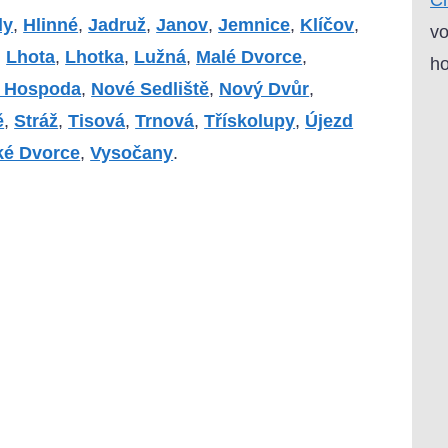
ly
,
Hlinné
,
Jadruž
,
Janov
,
Jemnice
,
Klíčov
,
vo
,
Lhota
,
Lhotka
,
Lužná
,
Malé Dvorce
,
ho
 Hospoda
,
Nové Sedliště
,
Nový Dvůr
,
ě
,
Stráž
,
Tisová
,
Trnová
,
Třískolupy
,
Újezd
ké Dvorce
,
Vysočany
.