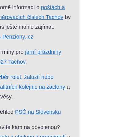
omě informací o
poštách a
ěrovacích číslech Tachov
by
s ještě mohlo zajímat:
- Penziony. cz
ermíny pro
jarní prázdniny
027 Tachov
.
běr rolet, žaluzií nebo
alitních kolejnic na záclony
a
věsy.
řehled
PSČ na Slovensku
víte kam na dovolenou?
aty a chalupy k pronajmutí
u