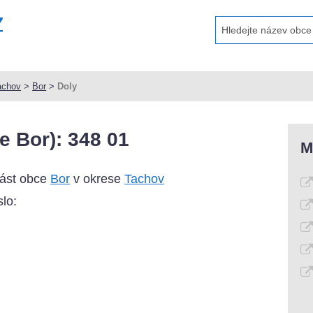
achov
>
Bor
>
Doly
e Bor): 348 01
M
část obce
Bor
v okrese
Tachov
lo: