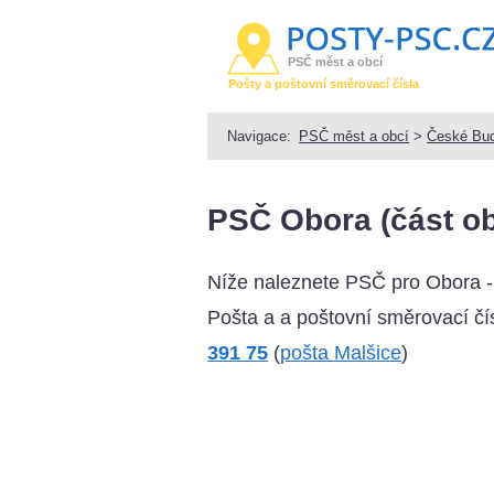
PSČ měst a obcí
Pošty a poštovní směrovací čísla
Navigace:
PSČ měst a obcí
>
České Bud
PSČ Obora (část ob
Níže naleznete PSČ pro Obora -
Pošta a a poštovní směrovací čís
391 75
(
pošta Malšice
)