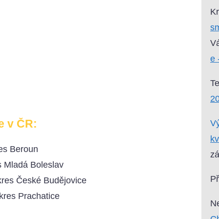
Kr
sm
Vá
e 
T
2
e v ČR:
Vý
kv
res Beroun
zá
s Mladá Boleslav
P
kres České Budějovice
kres Prachatice
Ne
Ch