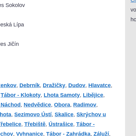
es Sokolov
vo
ho
Česká Lípa
es Jičín
enkov
,
Debrník
,
Dražičky
,
Dudov
,
Hlavatce
,
,
Tábor - Klokoty
,
Lhota Samoty
,
Libějice
,
- Náchod
,
Nedvědice
,
Obora
,
Radimov
,
hota
,
Sezimovo Ústí
,
Skalice
,
Skrýchov u
řebelice
,
Třebiště
,
Ústrašice
,
Tábor -
echov
,
Vyhnanice
,
Tábor - Zahrádka
,
Záluží
,