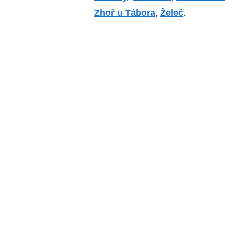
Zhoř u Tábora
,
Želeč
.