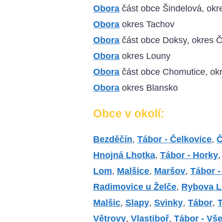
Obora
část obce Šindelová, okr
Obora
okres Tachov
Obora
část obce Doksy, okres 
Obora
okres Louny
Obora
část obce Chomutice, okr
Obora
okres Blansko
Obce v okolí:
Bezděčín
,
Tábor - Čelkovice
,
Č
Hnojná Lhotka
,
Tábor - Horky
Lom
,
Malšice
,
Maršov
,
Tábor 
Radimovice u Želče
,
Rybova L
Malšic
,
Slapy
,
Svinky
,
Tábor
,
T
Větrovy
,
Vlastiboř
,
Tábor - Vš