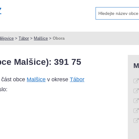
ějovice
>
Tábor
>
Malšice
>
Obora
ce Malšice): 391 75
M
 část obce
Malšice
v okrese
Tábor
lo: