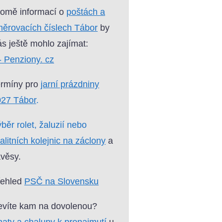
omě informací o
poštách a
ěrovacích číslech Tábor
by
s ještě mohlo zajímat:
- Penziony. cz
ermíny pro
jarní prázdniny
027 Tábor
.
běr rolet, žaluzií nebo
alitních kolejnic na záclony
a
věsy.
řehled
PSČ na Slovensku
víte kam na dovolenou?
aty a chalupy k pronajmutí
u