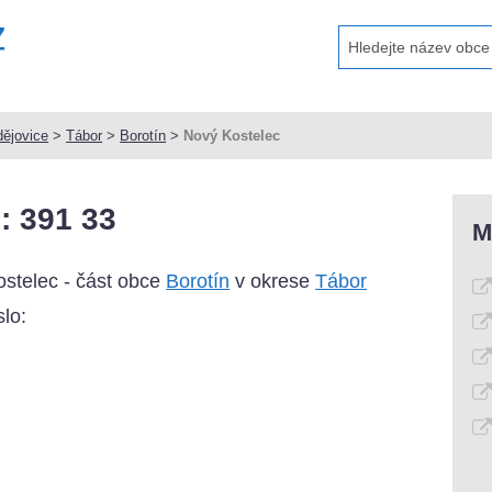
ějovice
>
Tábor
>
Borotín
>
Nový Kostelec
: 391 33
M
stelec - část obce
Borotín
v okrese
Tábor
lo: