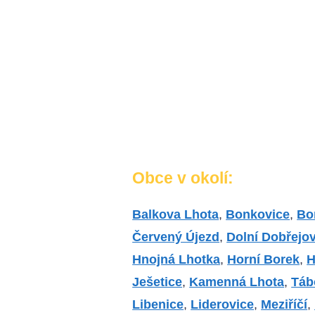
Obce v okolí:
Balkova Lhota
,
Bonkovice
,
Bo
Červený Újezd
,
Dolní Dobřejo
Hnojná Lhotka
,
Horní Borek
,
H
Ješetice
,
Kamenná Lhota
,
Táb
Libenice
,
Liderovice
,
Meziříčí
,