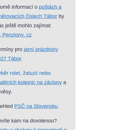
omě informací o
poštách a
ěrovacích číslech Tábor
by
s ještě mohlo zajímat:
- Penziony. cz
ermíny pro
jarní prázdniny
027 Tábor
.
běr rolet, žaluzií nebo
alitních kolejnic na záclony
a
věsy.
řehled
PSČ na Slovensku
víte kam na dovolenou?
aty a chalupy k pronajmutí
u