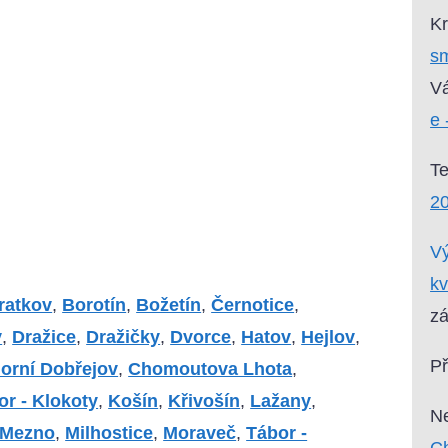
Kr
sm
Vá
e 
T
2
Vý
kv
ratkov
,
Borotín
,
Božetín
,
Černotice
,
zá
v
,
Dražice
,
Dražičky
,
Dvorce
,
Hatov
,
Hejlov
,
P
orní Dobřejov
,
Chomoutova Lhota
,
or - Klokoty
,
Košín
,
Křivošín
,
Lažany
,
Ne
Mezno
,
Milhostice
,
Moraveč
,
Tábor -
Ch