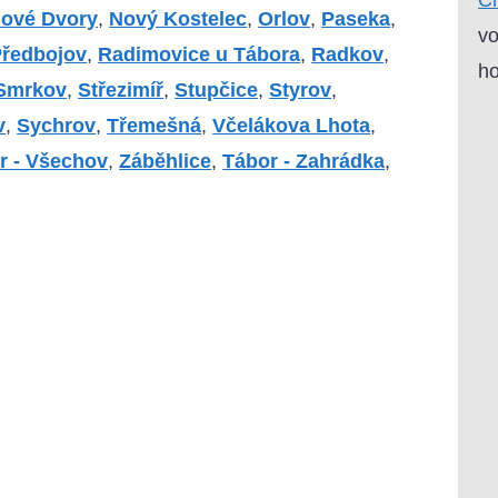
ové Dvory
,
Nový Kostelec
,
Orlov
,
Paseka
,
vo
ředbojov
,
Radimovice u Tábora
,
Radkov
,
ho
Smrkov
,
Střezimíř
,
Stupčice
,
Styrov
,
v
,
Sychrov
,
Třemešná
,
Včelákova Lhota
,
r - Všechov
,
Záběhlice
,
Tábor - Zahrádka
,