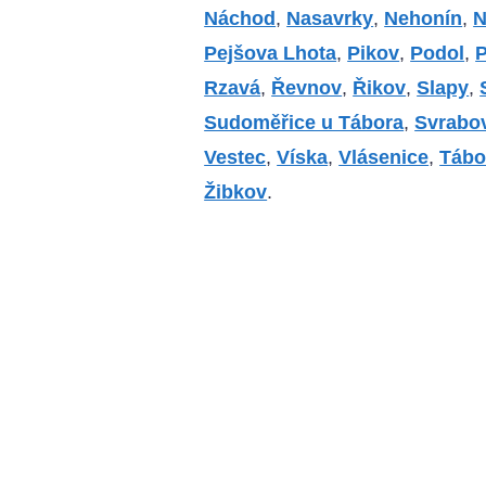
Náchod
,
Nasavrky
,
Nehonín
,
N
Pejšova Lhota
,
Pikov
,
Podol
,
P
Rzavá
,
Řevnov
,
Řikov
,
Slapy
,
Sudoměřice u Tábora
,
Svrabo
Vestec
,
Víska
,
Vlásenice
,
Tábo
Žibkov
.