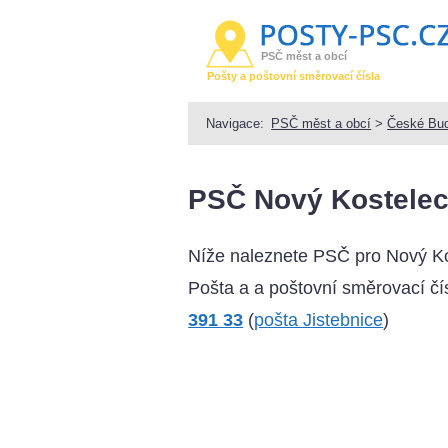
PSČ měst a obcí
Pošty a poštovní směrovací čísla
Navigace:
PSČ měst a obcí
>
České Bud
PSČ Nový Kostelec
Níže naleznete PSČ pro Nový Ko
Pošta a a poštovní směrovací čís
391 33
(
pošta Jistebnice
)