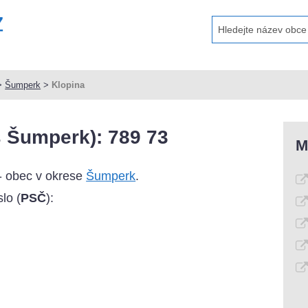
>
Šumperk
>
Klopina
 Šumperk): 789 73
M
- obec v okrese
Šumperk
.
lo (
PSČ
):