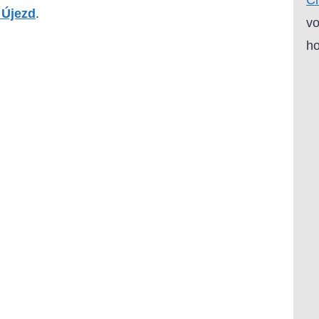
 Újezd
.
vo
ho