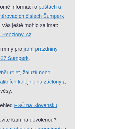
omě informací o
poštách a
ěrovacích číslech Šumperk
 Vás ještě mohlo zajímat:
- Penziony. cz
ermíny pro
jarní prázdniny
027 Šumperk
.
běr rolet, žaluzií nebo
alitních kolejnic na záclony
a
věsy.
řehled
PSČ na Slovensku
víte kam na dovolenou?
aty a chalupy k pronajmutí
u