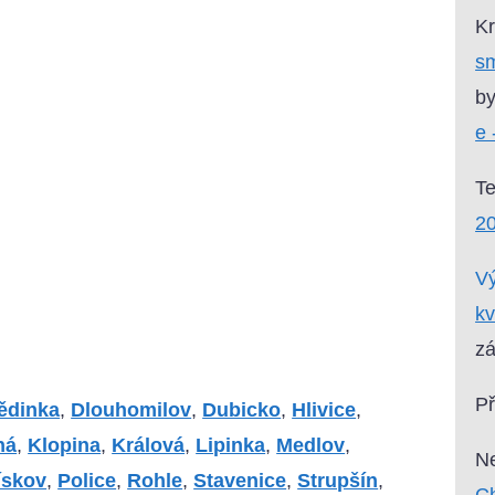
Kr
sm
by
e 
T
2
Vý
kv
zá
P
ědinka
,
Dlouhomilov
,
Dubicko
,
Hlivice
,
ná
,
Klopina
,
Králová
,
Lipinka
,
Medlov
,
Ne
ískov
,
Police
,
Rohle
,
Stavenice
,
Strupšín
,
Ch