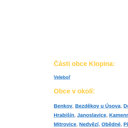
Části obce Klopina:
Veleboř
Obce v okolí:
Benkov
,
Bezděkov u Úsova
,
D
Hrabišín
,
Janoslavice
,
Kamen
Mitrovice
,
Nedvězí
,
Obědné
,
P