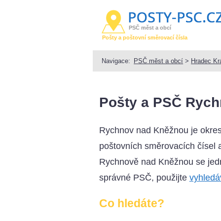
PSČ měst a obcí
Pošty a poštovní směrovací čísla
Navigace:
PSČ měst a obcí
>
Hradec Kr
Pošty a PSČ Rych
Rychnov nad Kněžnou je okresn
poštovních směrovacích čísel a 
Rychnově nad Kněžnou se jedná
správné PSČ, použijte
vyhledá
Co hledáte?