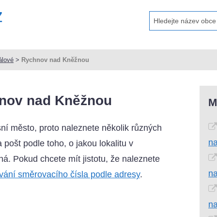
álové
>
Rychnov nad Kněžnou
nov nad Kněžnou
M
í město, proto naleznete několik různých
n
pošt podle toho, o jakou lokalitu v
. Pokud chcete mít jistotu, že naleznete
n
vání směrovacího čísla podle adresy
.
n