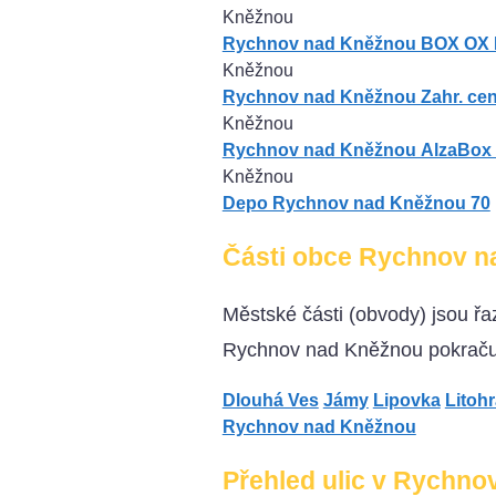
Kněžnou
Rychnov nad Kněžnou BOX OX P
Kněžnou
Rychnov nad Kněžnou Zahr. ce
Kněžnou
Rychnov nad Kněžnou AlzaBox 
Kněžnou
Depo Rychnov nad Kněžnou 70
Části obce Rychnov n
Městské části (obvody) jsou ř
Rychnov nad Kněžnou pokračuj
Dlouhá Ves
Jámy
Lipovka
Litoh
Rychnov nad Kněžnou
Přehled ulic v Rychn