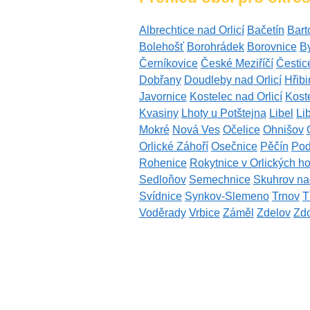
Albrechtice nad Orlicí
Bačetín
Bart
Bolehošť
Borohrádek
Borovnice
By
Černíkovice
České Meziříčí
Čestic
Dobřany
Doudleby nad Orlicí
Hřib
Javornice
Kostelec nad Orlicí
Kost
Kvasiny
Lhoty u Potštejna
Libel
Li
Mokré
Nová Ves
Očelice
Ohnišov
Orlické Záhoří
Osečnice
Pěčín
Pod
Rohenice
Rokytnice v Orlických h
Sedloňov
Semechnice
Skuhrov na
Svídnice
Synkov-Slemeno
Trnov
T
Voděrady
Vrbice
Záměl
Zdelov
Zd