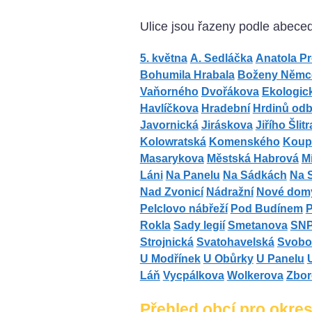
Ulice jsou řazeny podle abece
5. května
A. Sedláčka
Anatola P
Bohumila Hrabala
Boženy Němc
Vaňorného
Dvořákova
Ekologic
Havlíčkova
Hradební
Hrdinů odb
Javornická
Jiráskova
Jiřího Šlitr
Kolowratská
Komenského
Koupa
Masarykova
Městská Habrová
M
Láni
Na Panelu
Na Sádkách
Na 
Nad Zvonicí
Nádražní
Nové dom
Pelclovo nábřeží
Pod Budínem
P
Rokla
Sady legií
Smetanova
SN
Strojnická
Svatohavelská
Svobo
U Modřínek
U Obůrky
U Panelu
Láň
Vycpálkova
Wolkerova
Zbor
Přehled obcí pro okr