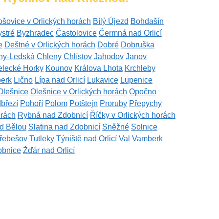
ošovice v Orlických horách
Bílý Újezd
Bohdašín
stré
Byzhradec
Častolovice
Čermná nad Orlicí
e
Deštné v Orlických horách
Dobré
Dobruška
iny-Ledská
Chleny
Chlístov
Jahodov
Janov
elecké Horky
Kounov
Králova Lhota
Krchleby
berk
Lično
Lípa nad Orlicí
Lukavice
Lupenice
Olešnice
Olešnice v Orlických horách
Opočno
březí
Pohoří
Polom
Potštejn
Proruby
Přepychy
orách
Rybná nad Zdobnicí
Říčky v Orlických horách
d Bělou
Slatina nad Zdobnicí
Sněžné
Solnice
řebešov
Tutleky
Týniště nad Orlicí
Val
Vamberk
obnice
Žďár nad Orlicí