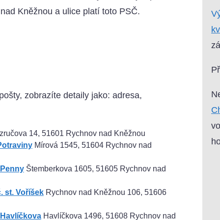
nad Kněžnou a ulice platí toto PSČ.
Vý
kv
zá
P
Ne
pošty, zobrazíte detaily jako: adresa,
Ch
vo
ručova 14, 51601 Rychnov nad Kněžnou
ho
otraviny
Mírová 1545, 51604 Rychnov nad
 Penny
Štemberkova 1605, 51605 Rychnov nad
st. Voříšek
Rychnov nad Kněžnou 106, 51606
Havlíčkova
Havlíčkova 1496, 51608 Rychnov nad