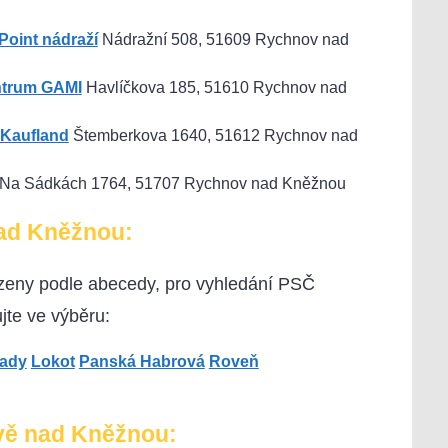
oint nádraží
Nádražní 508, 51609 Rychnov nad
ntrum GAMI
Havlíčkova 185, 51610 Rychnov nad
Kaufland
Štemberkova 1640, 51612 Rychnov nad
Na Sádkách 1764, 51707 Rychnov nad Kněžnou
ad Kněžnou:
azeny podle abecedy, pro vyhledání PSČ
te ve výběru:
rady
Lokot
Panská Habrová
Roveň
ově nad Kněžnou: