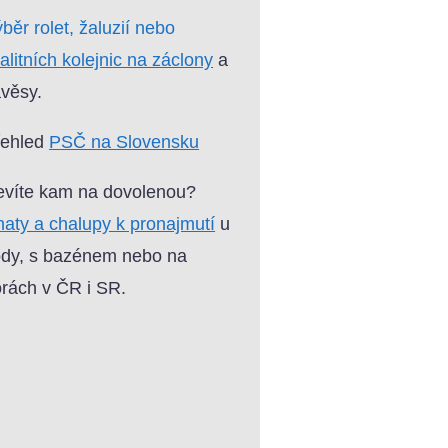
běr rolet, žaluzií nebo
alitních kolejnic na záclony
a
věsy.
řehled
PSČ na Slovensku
víte kam na dovolenou?
aty a chalupy k pronajmutí
u
dy, s bazénem nebo na
rách v ČR i SR.