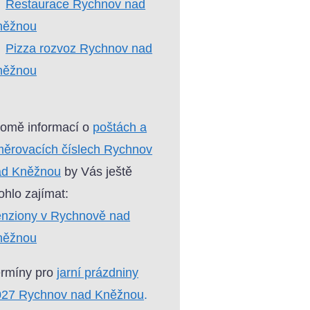
Restaurace Rychnov nad
něžnou
Pizza rozvoz Rychnov nad
něžnou
omě informací o
poštách a
ěrovacích číslech Rychnov
ad Kněžnou
by Vás ještě
hlo zajímat:
nziony v Rychnově nad
něžnou
ermíny pro
jarní prázdniny
027 Rychnov nad Kněžnou
.