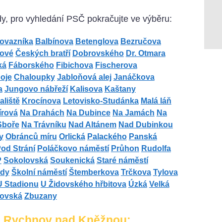
dy, pro vyhledání PSČ pokračujte ve výběru:
rovazníka
Balbínova
Betenglova
Bezručova
ové
Českých bratří
Dobrovského
Dr. Otmara
ká
Fáborského
Fibichova
Fischerova
oje
Chaloupky
Jabloňová alej
Janáčkova
a
Jungovo nábřeží
Kalisova
Kaštany
liště
Krocínova
Letovisko-Studánka
Malá láň
írová
Na Drahách
Na Dubince
Na Jamách
Na
Sboře
Na Trávníku
Nad Altánem
Nad Dubinkou
y
Obránců míru
Orlická
Palackého
Panská
od Strání
Poláčkovo náměstí
Průhon
Rudolfa
P
Sokolovská
Soukenická
Staré náměstí
dy
Školní náměstí
Štemberkova
Trčkova
Tylova
U Stadionu
U Židovského hřbitova
Úzká
Velká
ovská
Zbuzany
es Rychnov nad Kněžnou: