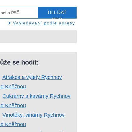
HLEDAT
PSČ
Vyhledávání podle adresy
ůže se hodit:
Atrakce a výlety Rychnov
ad Kněžnou
Cukrárny a kavárny Rychnov
ad Kněžnou
Vinotéky, vinárny Rychnov
ad Kněžnou