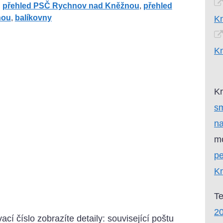
,
přehled PSČ Rychnov nad Kněžnou
,
přehled
nou
,
balíkovny
K
K
Kr
sm
n
mo
pe
K
T
2
ací číslo zobrazíte detaily: související poštu