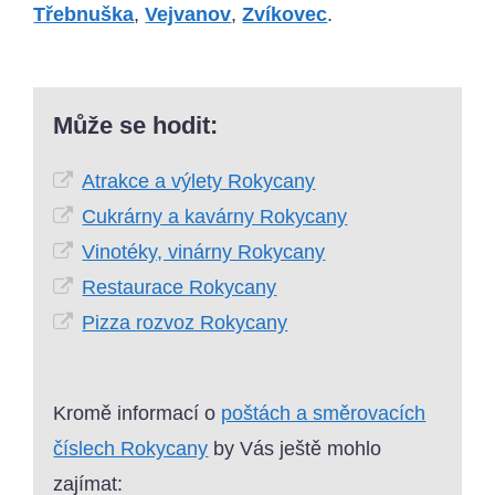
Třebnuška
,
Vejvanov
,
Zvíkovec
.
Může se hodit:
Atrakce a výlety Rokycany
Cukrárny a kavárny Rokycany
Vinotéky, vinárny Rokycany
Restaurace Rokycany
Pizza rozvoz Rokycany
Kromě informací o
poštách a směrovacích
číslech Rokycany
by Vás ještě mohlo
zajímat: