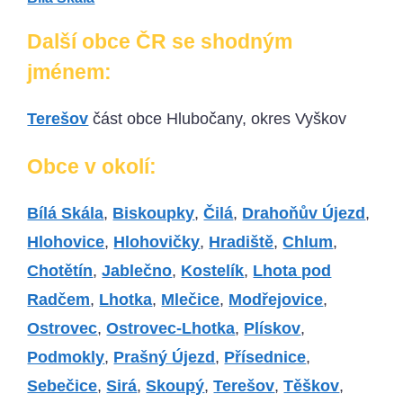
Další obce ČR se shodným
jménem:
Terešov
část obce Hlubočany, okres Vyškov
Obce v okolí:
Bílá Skála
,
Biskoupky
,
Čilá
,
Drahoňův Újezd
,
Hlohovice
,
Hlohovičky
,
Hradiště
,
Chlum
,
Chotětín
,
Jablečno
,
Kostelík
,
Lhota pod
Radčem
,
Lhotka
,
Mlečice
,
Modřejovice
,
Ostrovec
,
Ostrovec-Lhotka
,
Plískov
,
Podmokly
,
Prašný Újezd
,
Přísednice
,
Sebečice
,
Sirá
,
Skoupý
,
Terešov
,
Těškov
,