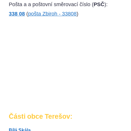
Pošta a a poštovní směrovací číslo (
PSČ
):
338 08
(
pošta Zbiroh - 33808
)
Části obce Terešov:
Bílá Skála