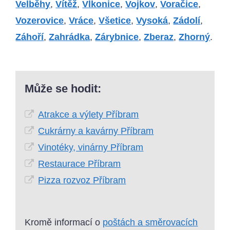
Velběhy
,
Vítěž
,
Vlkonice
,
Vojkov
,
Voračice
,
Vozerovice
,
Vráce
,
Všetice
,
Vysoká
,
Zádolí
,
Záhoří
,
Zahrádka
,
Zárybnice
,
Zberaz
,
Zhorný
.
Může se hodit:
Atrakce a výlety Příbram
Cukrárny a kavárny Příbram
Vinotéky, vinárny Příbram
Restaurace Příbram
Pizza rozvoz Příbram
Kromě informací o
poštách a směrovacích