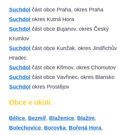
Suchdol
část obce Praha, okres Praha
Suchdol
okres Kutná Hora
Suchdol
část obce Bujanov, okres Český
Krumlov
Suchdol
část obce Kunžak, okres Jindřichův
Hradec
Suchdol
část obce Křimov, okres Chomutov
Suchdol
část obce Vavřinec, okres Blansko
Suchdol
okres Prostějov
Obce v okolí:
Bělice
,
Bezmíř
,
Blaženice
,
Blažim
,
Bolechovice
,
Borovka
,
Bořená Hora
,