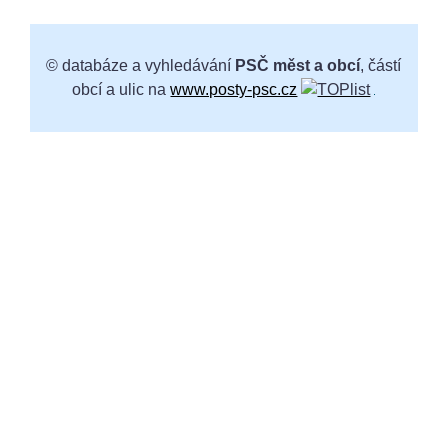
© databáze a vyhledávání
PSČ měst a obcí
, částí
obcí a ulic na
www.posty-psc.cz