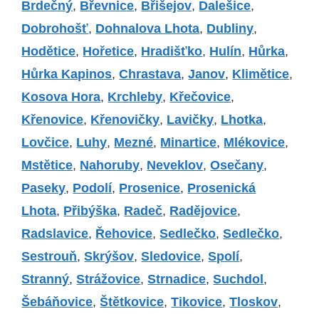
Brdečný
,
Břevnice
,
Břišejov
,
Dalešice
,
Dobrohošť
,
Dohnalova Lhota
,
Dubliny
,
Hodětice
,
Hořetice
,
Hradišťko
,
Hulín
,
Hůrka
,
Hůrka Kapinos
,
Chrastava
,
Janov
,
Klimětice
,
Kosova Hora
,
Krchleby
,
Křečovice
,
Křenovice
,
Křenovičky
,
Lavičky
,
Lhotka
,
Lovčice
,
Luhy
,
Mezné
,
Minartice
,
Mlékovice
,
Mstětice
,
Nahoruby
,
Neveklov
,
Osečany
,
Paseky
,
Podolí
,
Prosenice
,
Prosenická
Lhota
,
Přibýška
,
Radeč
,
Radějovice
,
Radslavice
,
Řehovice
,
Sedlečko
,
Sedlečko
,
Sestrouň
,
Skrýšov
,
Sledovice
,
Spolí
,
Stranný
,
Strážovice
,
Strnadice
,
Suchdol
,
Šebáňovice
,
Štětkovice
,
Tikovice
,
Tloskov
,