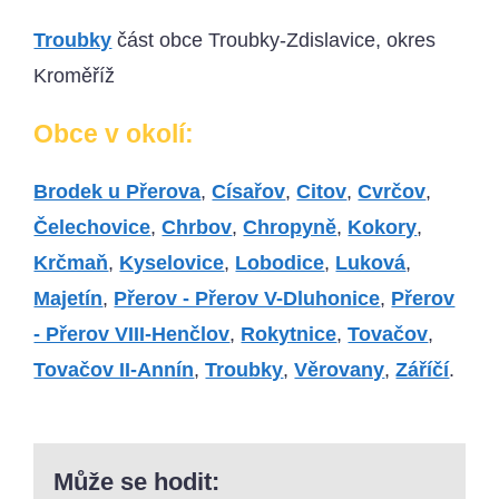
Troubky
část obce Troubky-Zdislavice, okres
Kroměříž
Obce v okolí:
Brodek u Přerova
,
Císařov
,
Citov
,
Cvrčov
,
Čelechovice
,
Chrbov
,
Chropyně
,
Kokory
,
Krčmaň
,
Kyselovice
,
Lobodice
,
Luková
,
Majetín
,
Přerov - Přerov V-Dluhonice
,
Přerov
- Přerov VIII-Henčlov
,
Rokytnice
,
Tovačov
,
Tovačov II-Annín
,
Troubky
,
Věrovany
,
Záříčí
.
Může se hodit: