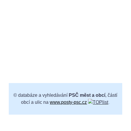
© databáze a vyhledávání
PSČ měst a obcí
, částí
obcí a ulic na
www.posty-psc.cz