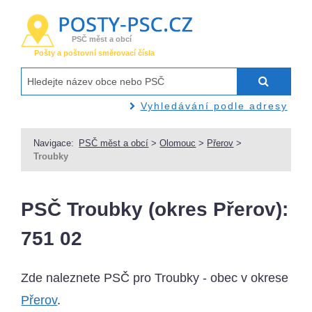
PSČ měst a obcí
Pošty a poštovní směrovací čísla
Vyhledávání podle adresy
Navigace:
PSČ měst a obcí
>
Olomouc
>
Přerov
>
Troubky
PSČ Troubky (okres Přerov):
751 02
Zde naleznete PSČ pro Troubky - obec v okrese
Přerov
.