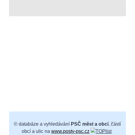
© databáze a vyhledávání
PSČ měst a obcí
, částí
obcí a ulic na
www.posty-psc.cz