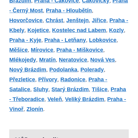
Brázdim
,
Praha - Čakovice
,
Čakovičky
,
Praha
- Černý Most
,
Praha - Hloubětín
,
Hovorčovice
,
Chrást
,
Jenštejn
,
Jiřice
,
Praha -
Kbely
,
Kojetice
,
Kostelec nad Labem
,
Kozly
,
Praha - Kyje
,
Praha - Letňany
,
Lobkovice
,
Měšice
,
Mírovice
,
Praha - Miškovice
,
Mlékojedy
,
Mratín
,
Neratovice
,
Nová Ves
,
Nový Brázdim
,
Podolanka
,
Polerady
,
Přezletice
,
Přívory
,
Radonice
,
Praha -
Satalice
,
Sluhy
,
Starý Brázdim
,
Tišice
,
Praha
- Třeboradice
,
Veleň
,
Veliký Brázdim
,
Praha -
Vinoř
,
Zlonín
.