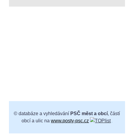
© databáze a vyhledávání
PSČ měst a obcí
, částí
obcí a ulic na
www.posty-psc.cz