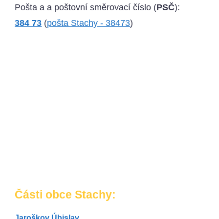
Pošta a a poštovní směrovací číslo (
PSČ
):
384 73
(
pošta Stachy - 38473
)
Části obce Stachy:
Jaroškov
Úbislav