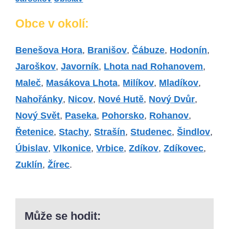
Obce v okolí:
Benešova Hora
,
Branišov
,
Čábuze
,
Hodonín
,
Jaroškov
,
Javorník
,
Lhota nad Rohanovem
,
Maleč
,
Masákova Lhota
,
Milíkov
,
Mladíkov
,
Nahořánky
,
Nicov
,
Nové Hutě
,
Nový Dvůr
,
Nový Svět
,
Paseka
,
Pohorsko
,
Rohanov
,
Řetenice
,
Stachy
,
Strašín
,
Studenec
,
Šindlov
,
Úbislav
,
Vlkonice
,
Vrbice
,
Zdíkov
,
Zdíkovec
,
Zuklín
,
Žírec
.
Může se hodit: