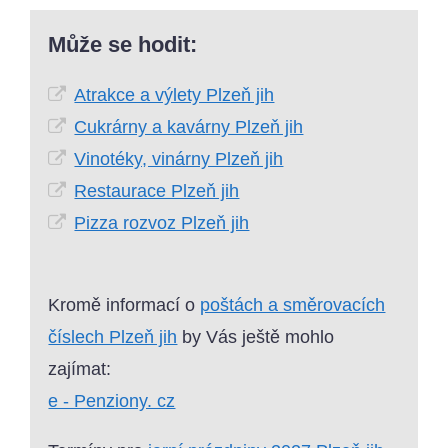
Může se hodit:
Atrakce a výlety Plzeň jih
Cukrárny a kavárny Plzeň jih
Vinotéky, vinárny Plzeň jih
Restaurace Plzeň jih
Pizza rozvoz Plzeň jih
Kromě informací o
poštách a směrovacích
číslech Plzeň jih
by Vás ještě mohlo
zajímat:
e - Penziony. cz