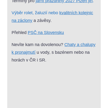
Termíny pro
jarní prázdniny 2027 Plzeň jih
.
Výběr rolet, žaluzií nebo
kvalitních kolejnic
na záclony
a závěsy.
Přehled
PSČ na Slovensku
Nevíte kam na dovolenou?
Chaty a chalupy
k pronajmutí
u vody, s bazénem nebo na
horách v ČR i SR.