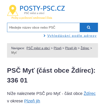
PSČ měst a obcí
Pošty a poštovní směrovací čísla
Vyhledávání podle adresy
Navigace:
PSČ měst a obcí
>
Plzeň
>
Plzeň jih
>
Ždírec
>
Myť
PSČ Myť (část obce Ždírec):
336 01
Níže naleznete PSČ pro Myť - část obce
Ždírec
v okrese
Plzeň jih