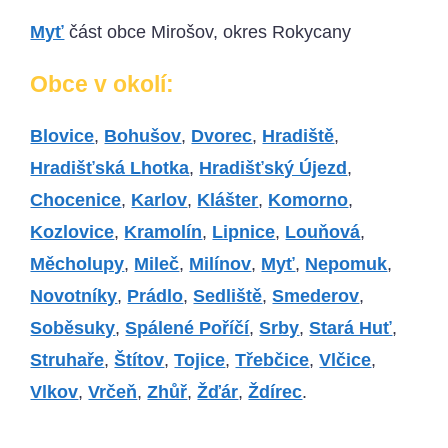
Myť
část obce Mirošov, okres Rokycany
Obce v okolí:
Blovice
,
Bohušov
,
Dvorec
,
Hradiště
,
Hradišťská Lhotka
,
Hradišťský Újezd
,
Chocenice
,
Karlov
,
Klášter
,
Komorno
,
Kozlovice
,
Kramolín
,
Lipnice
,
Louňová
,
Měcholupy
,
Mileč
,
Milínov
,
Myť
,
Nepomuk
,
Novotníky
,
Prádlo
,
Sedliště
,
Smederov
,
Soběsuky
,
Spálené Poříčí
,
Srby
,
Stará Huť
,
Struhaře
,
Štítov
,
Tojice
,
Třebčice
,
Vlčice
,
Vlkov
,
Vrčeň
,
Zhůř
,
Žďár
,
Ždírec
.