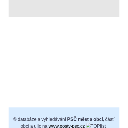
© databáze a vyhledávání
PSČ měst a obcí
, částí
obcí a ulic na
www.posty-psc.cz