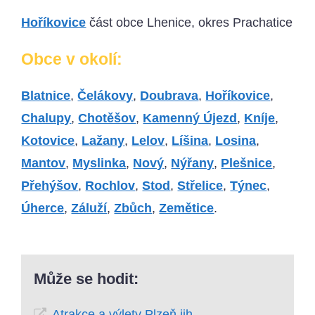
Hoříkovice
část obce Lhenice, okres Prachatice
Obce v okolí:
Blatnice
,
Čelákovy
,
Doubrava
,
Hoříkovice
,
Chalupy
,
Chotěšov
,
Kamenný Újezd
,
Kníje
,
Kotovice
,
Lažany
,
Lelov
,
Líšina
,
Losina
,
Mantov
,
Myslinka
,
Nový
,
Nýřany
,
Plešnice
,
Přehýšov
,
Rochlov
,
Stod
,
Střelice
,
Týnec
,
Úherce
,
Záluží
,
Zbůch
,
Zemětice
.
Může se hodit:
Atrakce a výlety Plzeň jih