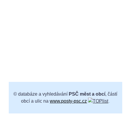
© databáze a vyhledávání
PSČ měst a obcí
, částí
obcí a ulic na
www.posty-psc.cz