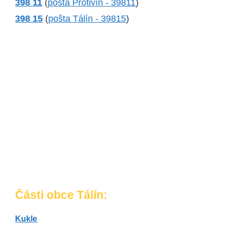
398 11
(
pošta Protivín - 39811
)
398 15
(
pošta Tálín - 39815
)
Části obce Tálín:
Kukle