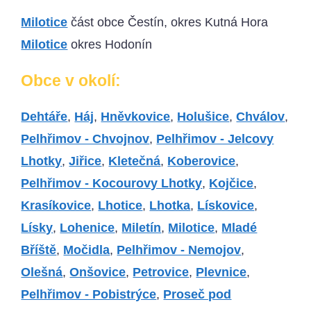
Milotice
část obce Čestín, okres Kutná Hora
Milotice
okres Hodonín
Obce v okolí:
Dehtáře
,
Háj
,
Hněvkovice
,
Holušice
,
Chválov
,
Pelhřimov - Chvojnov
,
Pelhřimov - Jelcovy
Lhotky
,
Jiřice
,
Kletečná
,
Koberovice
,
Pelhřimov - Kocourovy Lhotky
,
Kojčice
,
Krasíkovice
,
Lhotice
,
Lhotka
,
Lískovice
,
Lísky
,
Lohenice
,
Miletín
,
Milotice
,
Mladé
Bříště
,
Močidla
,
Pelhřimov - Nemojov
,
Olešná
,
Onšovice
,
Petrovice
,
Plevnice
,
Pelhřimov - Pobistrýce
,
Proseč pod