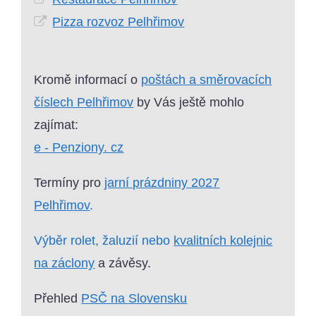
Pizza rozvoz Pelhřimov
Kromě informací o
poštách a směrovacích
číslech Pelhřimov
by Vás ještě mohlo
zajímat:
e - Penziony. cz
Termíny pro
jarní prázdniny 2027
Pelhřimov
.
Výběr rolet, žaluzií nebo
kvalitních kolejnic
na záclony
a závěsy.
Přehled
PSČ na Slovensku