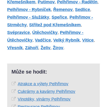
Křemešníkem
,
Putimov
,
Pelhřimov - Radětín
,
Pelhřimov - Rybníček
,
Řemenov
,
Sedlice
,
Pelhřimov - Služátky
,
Speřice
,
Pelhřimov -
Strměchy
,
Střítež pod Křemešníkem
,
Svépravice
,
Útěchovičky
,
Pelhřimov -
Útěchovičky
,
Vadčice
,
Velký Rybník
,
Vitice
,
Vřesník
,
Záhoří
,
Želiv
,
Žirov
.
Může se hodit:
Atrakce a výlety Pelhřimov
Cukrárny a kavárny Pelhřimov
Vinotéky, vinárny Pelhřimov
Restaurace Pelhřimov