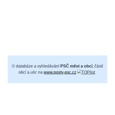
© databáze a vyhledávání
PSČ měst a obcí
, částí
obcí a ulic na
www.posty-psc.cz