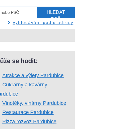
HLEDAT
PSČ
Vyhledávání podle adresy
ůže se hodit:
Atrakce a výlety Pardubice
Cukrárny a kavárny
ardubice
Vinotéky, vinárny Pardubice
Restaurace Pardubice
Pizza rozvoz Pardubice