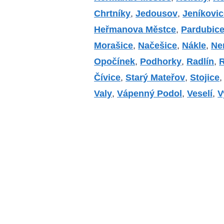
Chrtníky
,
Jedousov
,
Jeníkovic
Heřmanova Městce
,
Pardubice
Morašice
,
Načešice
,
Nákle
,
Ne
Opočínek
,
Podhorky
,
Radlín
,
Čívice
,
Starý Mateřov
,
Stojice
Valy
,
Vápenný Podol
,
Veselí
,
V