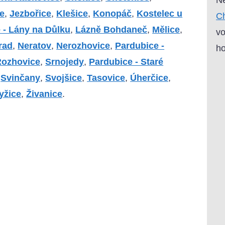
e
,
Jezbořice
,
Klešice
,
Konopáč
,
Kostelec u
Ch
 - Lány na Důlku
,
Lázně Bohdaneč
,
Mělice
,
vo
rad
,
Neratov
,
Nerozhovice
,
Pardubice -
ho
Rozhovice
,
Srnojedy
,
Pardubice - Staré
,
Svinčany
,
Svojšice
,
Tasovice
,
Úherčice
,
yžice
,
Živanice
.