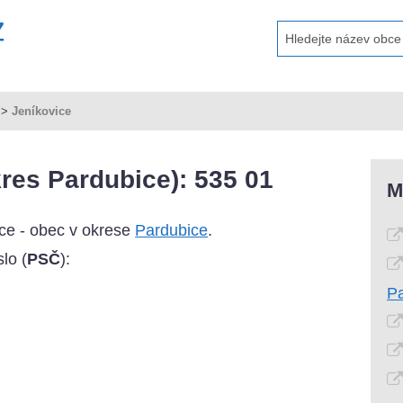
>
Jeníkovice
res Pardubice): 535 01
M
ce - obec v okrese
Pardubice
.
lo (
PSČ
):
P