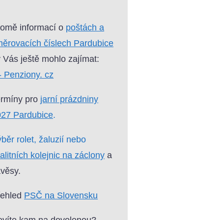
omě informací o
poštách a
ěrovacích číslech Pardubice
 Vás ještě mohlo zajímat:
- Penziony. cz
ermíny pro
jarní prázdniny
027 Pardubice
.
běr rolet, žaluzií nebo
alitních kolejnic na záclony
a
věsy.
řehled
PSČ na Slovensku
víte kam na dovolenou?