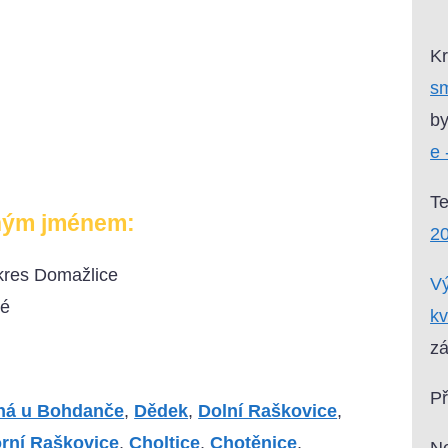
Kr
sm
by
e 
T
ným jménem:
2
kres Domažlice
Vý
vé
kv
zá
P
ná u Bohdanče
,
Dědek
,
Dolní Raškovice
,
rní Raškovice
,
Choltice
,
Chotěnice
,
Ne