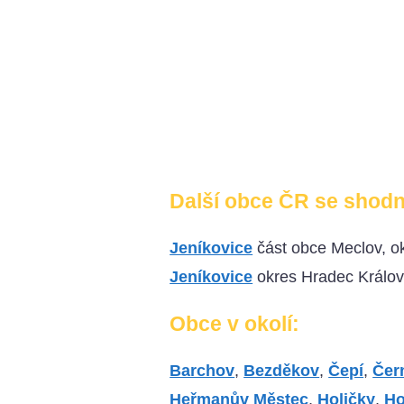
Další obce ČR se shod
Jeníkovice
část obce Meclov, o
Jeníkovice
okres Hradec Králo
Obce v okolí:
Barchov
,
Bezděkov
,
Čepí
,
Čer
Heřmanův Městec
,
Holičky
,
Ho