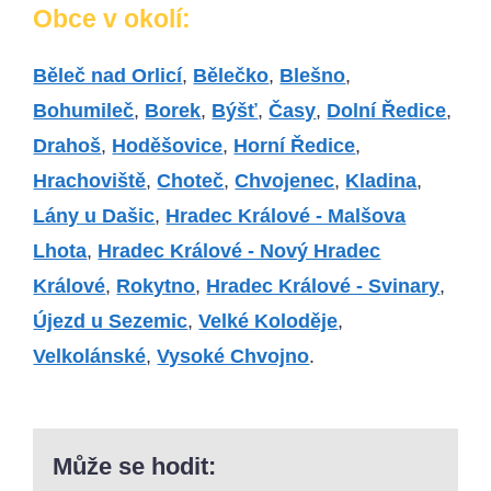
Obce v okolí:
Běleč nad Orlicí
,
Bělečko
,
Blešno
,
Bohumileč
,
Borek
,
Býšť
,
Časy
,
Dolní Ředice
,
Drahoš
,
Hoděšovice
,
Horní Ředice
,
Hrachoviště
,
Choteč
,
Chvojenec
,
Kladina
,
Lány u Dašic
,
Hradec Králové - Malšova
Lhota
,
Hradec Králové - Nový Hradec
Králové
,
Rokytno
,
Hradec Králové - Svinary
,
Újezd u Sezemic
,
Velké Koloděje
,
Velkolánské
,
Vysoké Chvojno
.
Může se hodit: