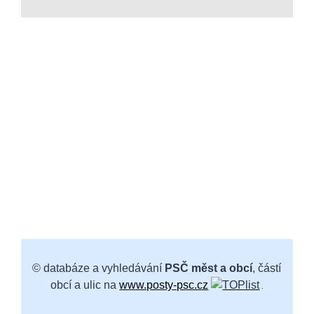
© databáze a vyhledávání
PSČ měst a obcí
, částí
obcí a ulic na
www.posty-psc.cz