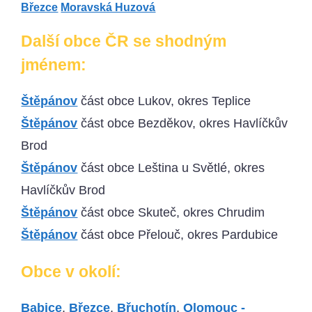
Březce
Moravská Huzová
Další obce ČR se shodným
jménem:
Štěpánov
část obce Lukov, okres Teplice
Štěpánov
část obce Bezděkov, okres Havlíčkův
Brod
Štěpánov
část obce Leština u Světlé, okres
Havlíčkův Brod
Štěpánov
část obce Skuteč, okres Chrudim
Štěpánov
část obce Přelouč, okres Pardubice
Obce v okolí:
Babice
,
Březce
,
Břuchotín
,
Olomouc -