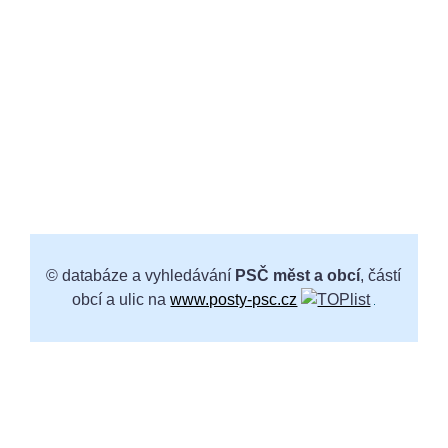
© databáze a vyhledávání
PSČ měst a obcí
, částí
obcí a ulic na
www.posty-psc.cz