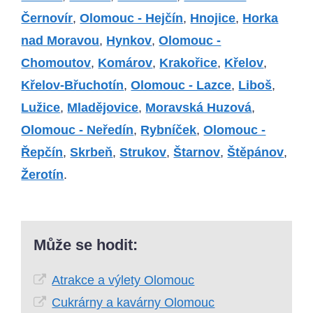
Černovír
,
Olomouc - Hejčín
,
Hnojice
,
Horka
nad Moravou
,
Hynkov
,
Olomouc -
Chomoutov
,
Komárov
,
Krakořice
,
Křelov
,
Křelov-Břuchotín
,
Olomouc - Lazce
,
Liboš
,
Lužice
,
Mladějovice
,
Moravská Huzová
,
Olomouc - Neředín
,
Rybníček
,
Olomouc -
Řepčín
,
Skrbeň
,
Strukov
,
Štarnov
,
Štěpánov
,
Žerotín
.
Může se hodit:
Atrakce a výlety Olomouc
Cukrárny a kavárny Olomouc