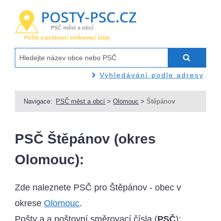
PSČ měst a obcí
Pošty a poštovní směrovací čísla
Vyhledávání podle adresy
Navigace:
PSČ měst a obcí
>
Olomouc
>
Štěpánov
PSČ Štěpánov (okres
Olomouc):
Zde naleznete PSČ pro Štěpánov - obec v
okrese
Olomouc
.
Pošty a a poštovní směrovací čísla (
PSČ
):