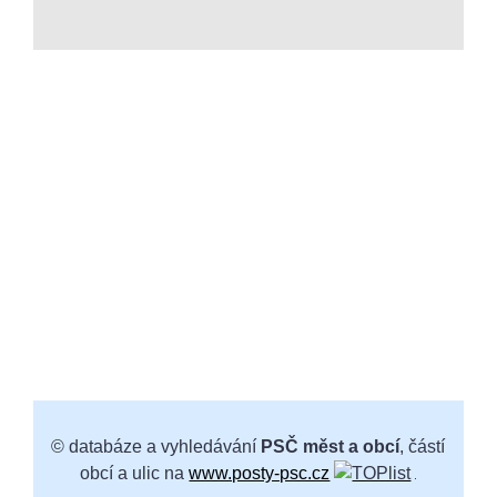
© databáze a vyhledávání
PSČ měst a obcí
, částí
obcí a ulic na
www.posty-psc.cz