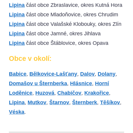
Lipina
část obce Zbraslavice, okres Kutná Hora
Lipina
část obce Mladoňovice, okres Chrudim
Lipina
část obce Valašské Klobouky, okres Zlín
Lipina
část obce Jamné, okres Jihlava
Lipina
část obce Štáblovice, okres Opava
Obce v okolí:
Babice
,
Bělkovice-Lašťany
,
Dalov
,
Dolany
,
Domašov u Šternberka
,
Hlásnice
,
Horní
Loděnice
,
Huzová
,
Chabičov
,
Krakořice
,
Lipina
,
Mutkov
,
Štarnov
,
Šternberk
,
Těšíkov
,
Véska
.