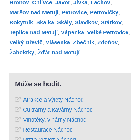
Hronov
,
Chlívce
,
Javor
,
Jívka
,
Lachov
,
Maršov nad Metují
,
Petrovice
,
Petrovičky
,
Rokytník
,
Skalka
,
Skály
,
Slavíkov
,
Stárkov
,
Teplice nad Metují
,
Vápenka
,
Velké Petrovice
,
Velký Dřevíč
,
Vlásenka
,
Zbečník
,
Zdoňov
,
Žabokrky
,
Žďár nad Metují
.
Může se hodit:
Atrakce a výlety Náchod
Cukrárny a kavárny Náchod
Vinotéky, vinárny Náchod
Restaurace Náchod
Pizza rozvoz Náchod