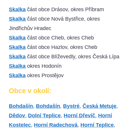
Skalka
část obce Drásov, okres Příbram
Skalka
část obce Nová Bystřice, okres
Jindřichův Hradec
Skalka
část obce Cheb, okres Cheb
Skalka
část obce Hazlov, okres Cheb
Skalka
část obce Blíževedly, okres Česká Lípa
Skalka
okres Hodonín
Skalka
okres Prostějov
Obce v okolí:
Bohdašín
,
Bohdašín
,
Bystré
,
Česká Metuje
,
Dědov
,
Dolní Teplice
,
Horní Dřevíč
,
Horní
Kostelec
,
Horní Radechová
,
Horní Teplice
,