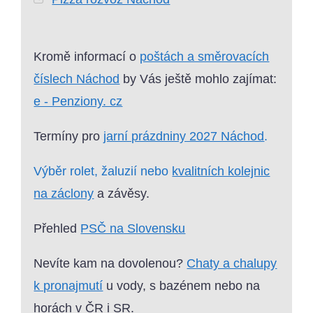
Kromě informací o
poštách a směrovacích
číslech Náchod
by Vás ještě mohlo zajímat:
e - Penziony. cz
Termíny pro
jarní prázdniny 2027 Náchod
.
Výběr rolet, žaluzií nebo
kvalitních kolejnic
na záclony
a závěsy.
Přehled
PSČ na Slovensku
Nevíte kam na dovolenou?
Chaty a chalupy
k pronajmutí
u vody, s bazénem nebo na
horách v ČR i SR.