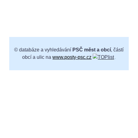
© databáze a vyhledávání
PSČ měst a obcí
, částí
obcí a ulic na
www.posty-psc.cz