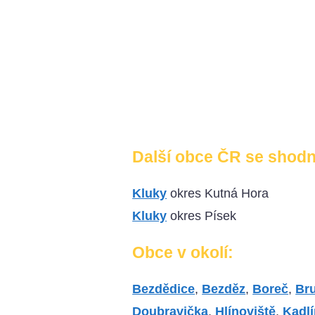
Další obce ČR se shod
Kluky
okres Kutná Hora
Kluky
okres Písek
Obce v okolí:
Bezdědice
,
Bezděz
,
Boreč
,
Bru
Doubravička
,
Hlínoviště
,
Kadlí