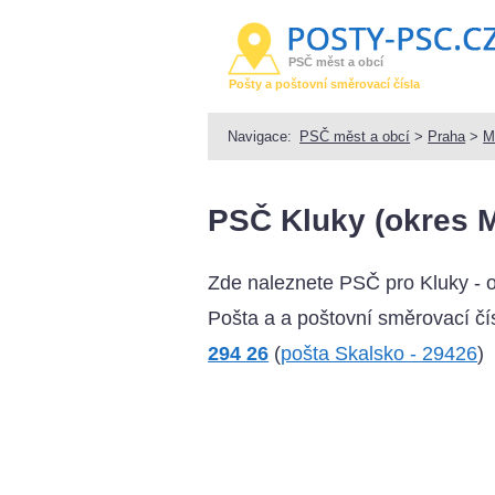
PSČ měst a obcí
Pošty a poštovní směrovací čísla
Navigace:
PSČ měst a obcí
>
Praha
>
M
PSČ Kluky (okres M
Zde naleznete PSČ pro Kluky - 
Pošta a a poštovní směrovací čís
294 26
(
pošta Skalsko - 29426
)