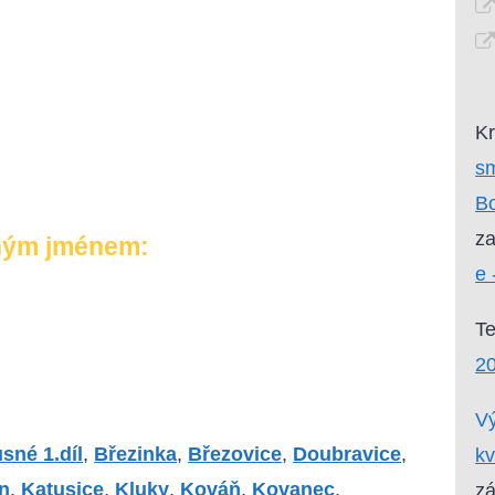
Kr
sm
Bo
za
ným jménem:
e 
T
20
Vý
sné 1.díl
,
Březinka
,
Březovice
,
Doubravice
,
kv
n
,
Katusice
,
Kluky
,
Kováň
,
Kovanec
,
zá