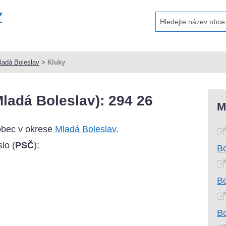
ladá Boleslav
>
Kluky
ladá Boleslav): 294 26
M
obec v okrese
Mladá Boleslav
.
lo (
PSČ
):
Bo
Bo
Bo