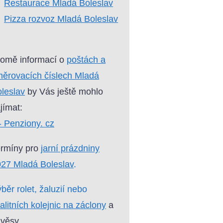
Restaurace Mladá Boleslav
Pizza rozvoz Mladá Boleslav
omě informací o
poštách a
ěrovacích číslech Mladá
leslav
by Vás ještě mohlo
jímat:
- Penziony. cz
ermíny pro
jarní prázdniny
27 Mladá Boleslav
.
běr rolet, žaluzií nebo
alitních kolejnic na záclony
a
věsy.