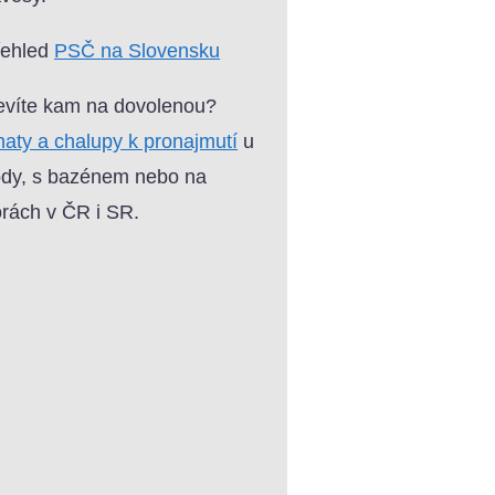
řehled
PSČ na Slovensku
víte kam na dovolenou?
aty a chalupy k pronajmutí
u
dy, s bazénem nebo na
rách v ČR i SR.