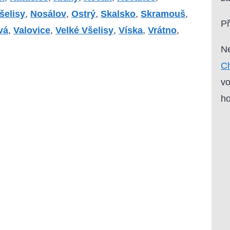
šelisy
,
Nosálov
,
Ostrý
,
Skalsko
,
Skramouš
,
P
vá
,
Valovice
,
Velké Všelisy
,
Víska
,
Vrátno
,
Ne
Ch
vo
ho