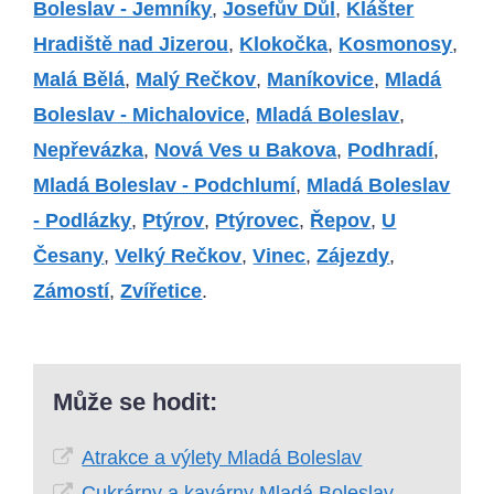
Boleslav - Jemníky
,
Josefův Důl
,
Klášter
Hradiště nad Jizerou
,
Klokočka
,
Kosmonosy
,
Malá Bělá
,
Malý Rečkov
,
Maníkovice
,
Mladá
Boleslav - Michalovice
,
Mladá Boleslav
,
Nepřevázka
,
Nová Ves u Bakova
,
Podhradí
,
Mladá Boleslav - Podchlumí
,
Mladá Boleslav
- Podlázky
,
Ptýrov
,
Ptýrovec
,
Řepov
,
U
Česany
,
Velký Rečkov
,
Vinec
,
Zájezdy
,
Zámostí
,
Zvířetice
.
Může se hodit:
Atrakce a výlety Mladá Boleslav
Cukrárny a kavárny Mladá Boleslav