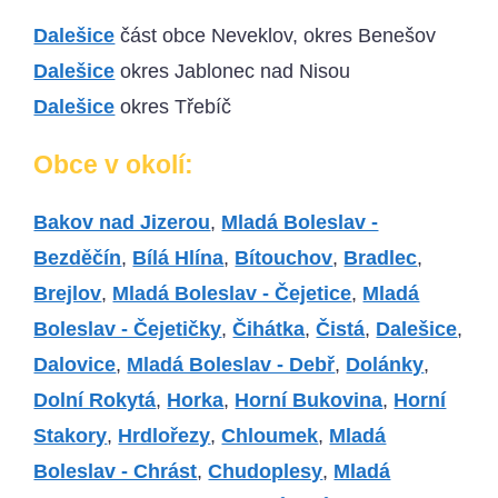
Dalešice
část obce Neveklov, okres Benešov
Dalešice
okres Jablonec nad Nisou
Dalešice
okres Třebíč
Obce v okolí:
Bakov nad Jizerou
,
Mladá Boleslav -
Bezděčín
,
Bílá Hlína
,
Bítouchov
,
Bradlec
,
Brejlov
,
Mladá Boleslav - Čejetice
,
Mladá
Boleslav - Čejetičky
,
Čihátka
,
Čistá
,
Dalešice
,
Dalovice
,
Mladá Boleslav - Debř
,
Dolánky
,
Dolní Rokytá
,
Horka
,
Horní Bukovina
,
Horní
Stakory
,
Hrdlořezy
,
Chloumek
,
Mladá
Boleslav - Chrást
,
Chudoplesy
,
Mladá