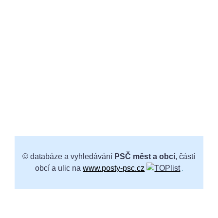
© databáze a vyhledávání
PSČ měst a obcí
, částí
obcí a ulic na
www.posty-psc.cz