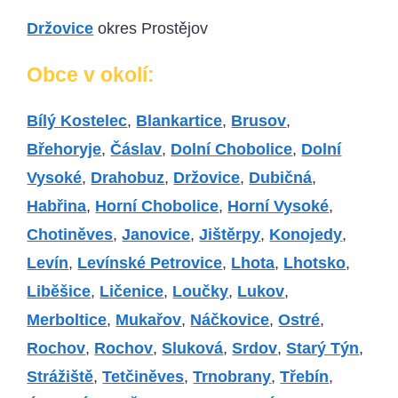
Držovice
okres Prostějov
Obce v okolí:
Bílý Kostelec
,
Blankartice
,
Brusov
,
Břehoryje
,
Čáslav
,
Dolní Chobolice
,
Dolní
Vysoké
,
Drahobuz
,
Držovice
,
Dubičná
,
Habřina
,
Horní Chobolice
,
Horní Vysoké
,
Chotiněves
,
Janovice
,
Jištěrpy
,
Konojedy
,
Levín
,
Levínské Petrovice
,
Lhota
,
Lhotsko
,
Liběšice
,
Ličenice
,
Loučky
,
Lukov
,
Merboltice
,
Mukařov
,
Náčkovice
,
Ostré
,
Rochov
,
Rochov
,
Sluková
,
Srdov
,
Starý Týn
,
Strážiště
,
Tetčiněves
,
Trnobrany
,
Třebín
,