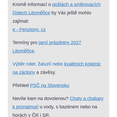
Kromě informací o
poštách a směrovacích
číslech Litoměřice
by Vás ještě mohlo
zajímat:
e - Penziony. cz
Termíny pro
jarní prázdniny 2027
Litoměřice
.
Výběr rolet, žaluzií nebo
kvalitních kolejnic
na záclony
a závěsy.
Přehled
PSČ na Slovensku
Nevíte kam na dovolenou?
Chaty a chalupy
k pronajmutí
u vody, s bazénem nebo na
horách v ČR i SR.