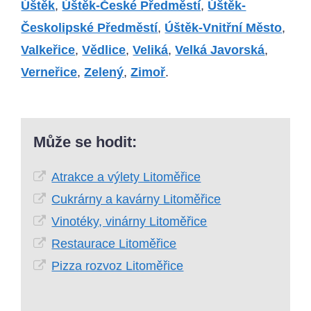
Úštěk
,
Úštěk-České Předměstí
,
Úštěk-
Českolipské Předměstí
,
Úštěk-Vnitřní Město
,
Valkeřice
,
Vědlice
,
Veliká
,
Velká Javorská
,
Verneřice
,
Zelený
,
Zimoř
.
Může se hodit:
Atrakce a výlety Litoměřice
Cukrárny a kavárny Litoměřice
Vinotéky, vinárny Litoměřice
Restaurace Litoměřice
Pizza rozvoz Litoměřice