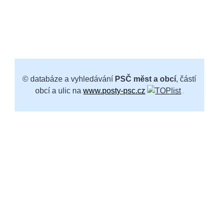
© databáze a vyhledávání
PSČ měst a obcí
, částí
obcí a ulic na
www.posty-psc.cz