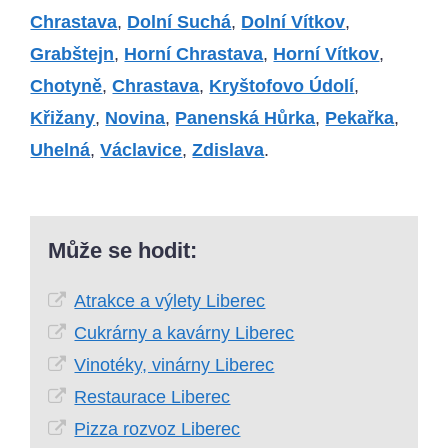
Chrastava
,
Dolní Suchá
,
Dolní Vítkov
,
Grabštejn
,
Horní Chrastava
,
Horní Vítkov
,
Chotyně
,
Chrastava
,
Kryštofovo Údolí
,
Křižany
,
Novina
,
Panenská Hůrka
,
Pekařka
,
Uhelná
,
Václavice
,
Zdislava
.
Může se hodit:
Atrakce a výlety Liberec
Cukrárny a kavárny Liberec
Vinotéky, vinárny Liberec
Restaurace Liberec
Pizza rozvoz Liberec