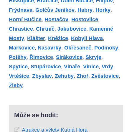
Biskupice
,
Bratčice
,
Dolní Bučice
,
Filipov
,
Frýdnava
,
Golčův Jeníkov
,
Habry
,
Horky
,
Horní Bučice
,
Hostačov
,
Hostovlice
,
Chrastice
,
Chrtníč
,
Jakubovice
,
Kamenné
Mosty
,
Klášter
,
Kněžice
,
Kobylí Hlava
,
Markovice
,
Nasavrky
,
Okřesaneč
,
Podmoky
,
Potěhy
,
Římovice
,
Sirákovice
,
Skryje
,
Spytice
,
Stupárovice
,
Vinaře
,
Vinice
,
Vrdy
,
Vrtěšice
,
Zbyslav
,
Zehuby
,
Zhoř
,
Zvěstovice
,
Žleby
.
Může se hodit:
Atrakce a výlety Kutná Hora