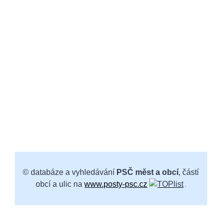
© databáze a vyhledávání
PSČ měst a obcí
, částí
obcí a ulic na
www.posty-psc.cz