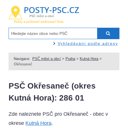
PSČ měst a obcí
Pošty a poštovní směrovací čísla
Vyhledávání podle adresy
Navigace:
PSČ měst a obcí
>
Praha
>
Kutná Hora
>
Okřesaneč
PSČ Okřesaneč (okres
Kutná Hora): 286 01
Zde naleznete PSČ pro Okřesaneč - obec v
okrese
Kutná Hora
.