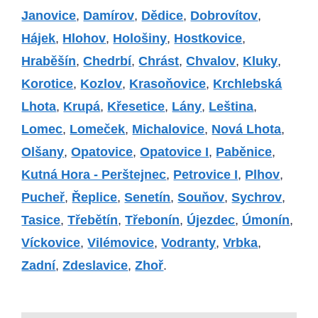
Janovice
,
Damírov
,
Dědice
,
Dobrovítov
,
Hájek
,
Hlohov
,
Hološiny
,
Hostkovice
,
Hraběšín
,
Chedrbí
,
Chrást
,
Chvalov
,
Kluky
,
Korotice
,
Kozlov
,
Krasoňovice
,
Krchlebská
Lhota
,
Krupá
,
Křesetice
,
Lány
,
Leština
,
Lomec
,
Lomeček
,
Michalovice
,
Nová Lhota
,
Olšany
,
Opatovice
,
Opatovice I
,
Paběnice
,
Kutná Hora - Perštejnec
,
Petrovice I
,
Plhov
,
Pucheř
,
Řeplice
,
Senetín
,
Souňov
,
Sychrov
,
Tasice
,
Třebětín
,
Třebonín
,
Újezdec
,
Úmonín
,
Víckovice
,
Vilémovice
,
Vodranty
,
Vrbka
,
Zadní
,
Zdeslavice
,
Zhoř
.