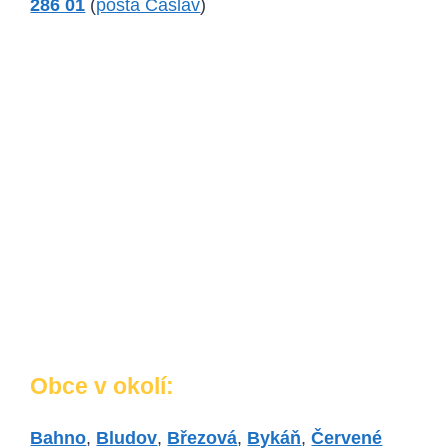
286 01
(
pošta Čáslav
)
Obce v okolí:
Bahno
,
Bludov
,
Březová
,
Bykáň
,
Červené