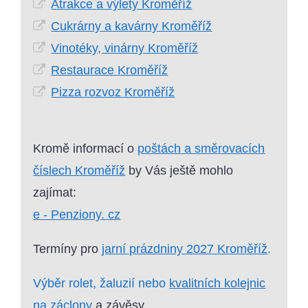
Atrakce a výlety Kroměříž
Cukrárny a kavárny Kroměříž
Vinotéky, vinárny Kroměříž
Restaurace Kroměříž
Pizza rozvoz Kroměříž
Kromě informací o
poštách a směrovacích
číslech Kroměříž
by Vás ještě mohlo
zajímat:
e - Penziony. cz
Termíny pro
jarní prázdniny 2027 Kroměříž
.
Výběr rolet, žaluzií nebo
kvalitních kolejnic
na záclony
a závěsy.