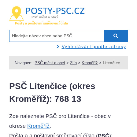
PSČ měst a obcí
Pošty a poštovní směrovací čísla
Vyhledávání podle adresy
Navigace:
PSČ měst a obcí
>
Zlín
>
Kroměříž
>
Litenčice
PSČ Litenčice (okres
Kroměříž): 768 13
Zde naleznete PSČ pro Litenčice - obec v
okrese
Kroměříž
.
Pošta a a poštovní směrovací číslo (
PSČ
):