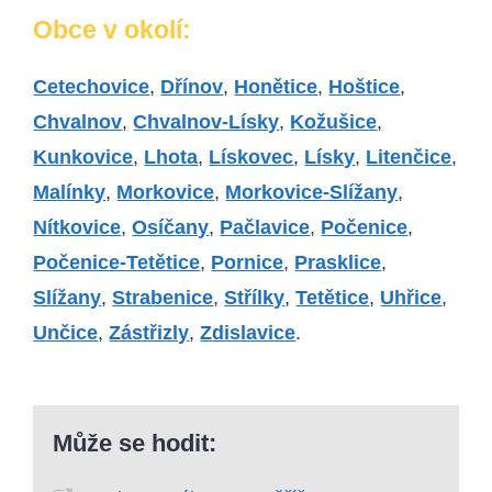
Obce v okolí:
Cetechovice
,
Dřínov
,
Honětice
,
Hoštice
,
Chvalnov
,
Chvalnov-Lísky
,
Kožušice
,
Kunkovice
,
Lhota
,
Lískovec
,
Lísky
,
Litenčice
,
Malínky
,
Morkovice
,
Morkovice-Slížany
,
Nítkovice
,
Osíčany
,
Pačlavice
,
Počenice
,
Počenice-Tetětice
,
Pornice
,
Prasklice
,
Slížany
,
Strabenice
,
Střílky
,
Tetětice
,
Uhřice
,
Unčice
,
Zástřizly
,
Zdislavice
.
Může se hodit: