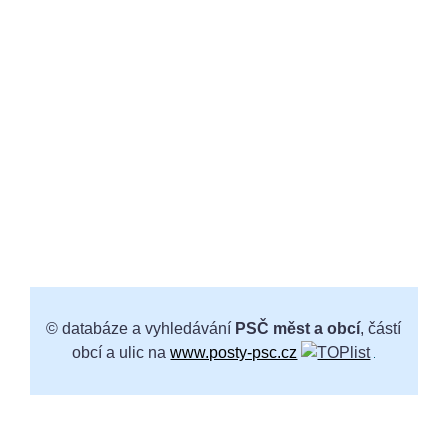
© databáze a vyhledávání
PSČ měst a obcí
, částí
obcí a ulic na
www.posty-psc.cz