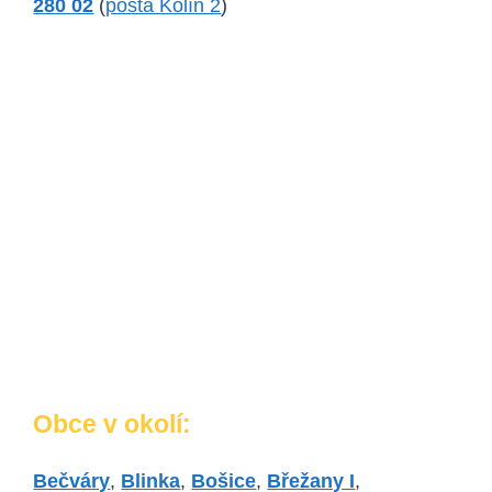
280 02
(
pošta Kolín 2
)
Obce v okolí:
Bečváry
,
Blinka
,
Bošice
,
Břežany I
,