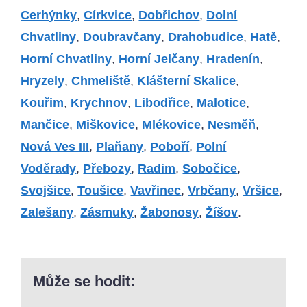
Cerhýnky
,
Církvice
,
Dobřichov
,
Dolní
Chvatliny
,
Doubravčany
,
Drahobudice
,
Hatě
,
Horní Chvatliny
,
Horní Jelčany
,
Hradenín
,
Hryzely
,
Chmeliště
,
Klášterní Skalice
,
Kouřim
,
Krychnov
,
Libodřice
,
Malotice
,
Mančice
,
Miškovice
,
Mlékovice
,
Nesměň
,
Nová Ves III
,
Plaňany
,
Poboří
,
Polní
Voděrady
,
Přebozy
,
Radim
,
Sobočice
,
Svojšice
,
Toušice
,
Vavřinec
,
Vrbčany
,
Vršice
,
Zalešany
,
Zásmuky
,
Žabonosy
,
Žíšov
.
Může se hodit: