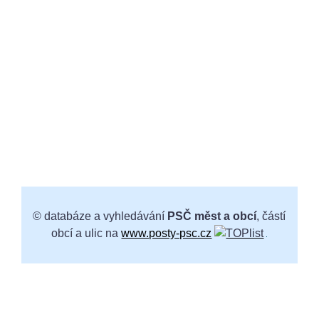
© databáze a vyhledávání
PSČ měst a obcí
, částí
obcí a ulic na
www.posty-psc.cz