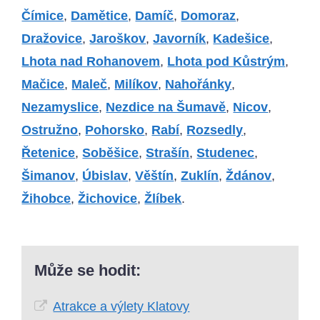
Čímice
,
Damětice
,
Damíč
,
Domoraz
,
Dražovice
,
Jaroškov
,
Javorník
,
Kadešice
,
Lhota nad Rohanovem
,
Lhota pod Kůstrým
,
Mačice
,
Maleč
,
Milíkov
,
Nahořánky
,
Nezamyslice
,
Nezdice na Šumavě
,
Nicov
,
Ostružno
,
Pohorsko
,
Rabí
,
Rozsedly
,
Řetenice
,
Soběšice
,
Strašín
,
Studenec
,
Šimanov
,
Úbislav
,
Věštín
,
Zuklín
,
Ždánov
,
Žihobce
,
Žichovice
,
Žlíbek
.
Může se hodit:
Atrakce a výlety Klatovy