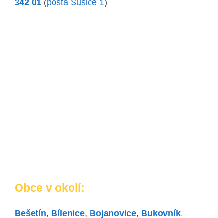
342 01
(
pošta Sušice 1
)
Obce v okolí:
Bešetín
,
Bílenice
,
Bojanovice
,
Bukovník
,