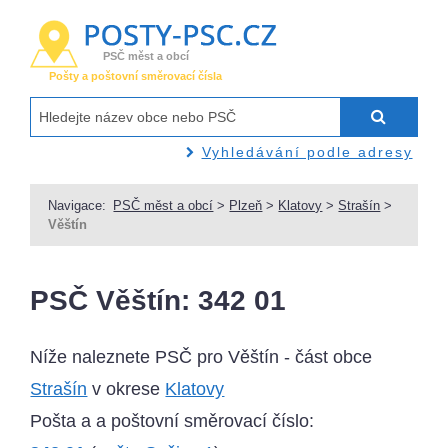
PSČ měst a obcí
Pošty a poštovní směrovací čísla
Vyhledávání podle adresy
Navigace:
PSČ měst a obcí
>
Plzeň
>
Klatovy
>
Strašín
>
Věštín
PSČ Věštín: 342 01
Níže naleznete PSČ pro Věštín - část obce
Strašín
v okrese
Klatovy
Pošta a a poštovní směrovací číslo: