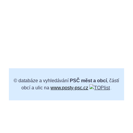
© databáze a vyhledávání
PSČ měst a obcí
, částí
obcí a ulic na
www.posty-psc.cz