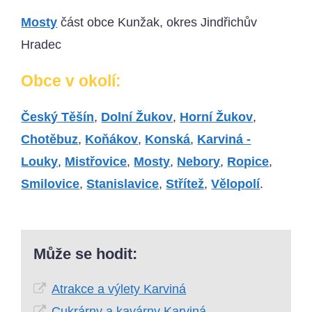
Mosty
část obce Kunžak, okres Jindřichův
Hradec
Obce v okolí:
Český Těšín
,
Dolní Žukov
,
Horní Žukov
,
Chotěbuz
,
Koňákov
,
Konská
,
Karviná -
Louky
,
Mistřovice
,
Mosty
,
Nebory
,
Ropice
,
Smilovice
,
Stanislavice
,
Střítež
,
Vělopolí
.
Může se hodit:
Atrakce a výlety Karviná
Cukrárny a kavárny Karviná