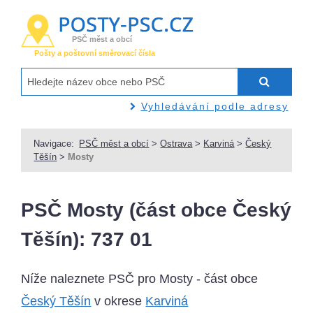
PSČ měst a obcí
Pošty a poštovní směrovací čísla
Vyhledávání podle adresy
Navigace:
PSČ měst a obcí
>
Ostrava
>
Karviná
>
Český
Těšín
>
Mosty
PSČ Mosty (část obce Český
Těšín): 737 01
Níže naleznete PSČ pro Mosty - část obce
Český Těšín
v okrese
Karviná