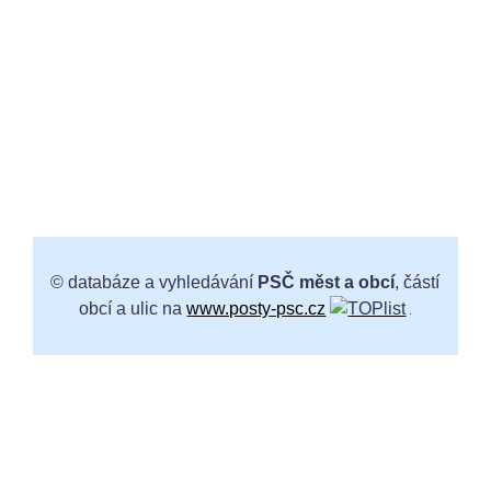
© databáze a vyhledávání
PSČ měst a obcí
, částí
obcí a ulic na
www.posty-psc.cz