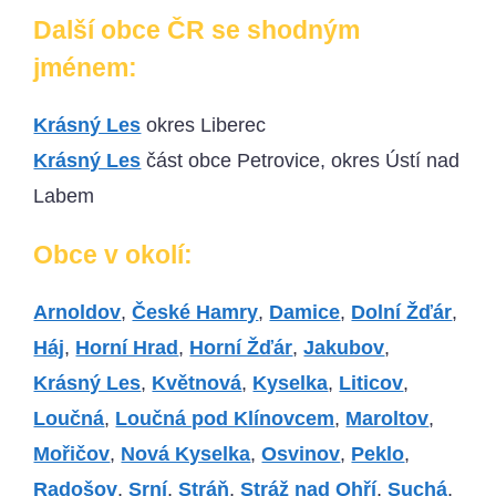
Další obce ČR se shodným
jménem:
Krásný Les
okres Liberec
Krásný Les
část obce Petrovice, okres Ústí nad
Labem
Obce v okolí:
Arnoldov
,
České Hamry
,
Damice
,
Dolní Žďár
,
Háj
,
Horní Hrad
,
Horní Žďár
,
Jakubov
,
Krásný Les
,
Květnová
,
Kyselka
,
Liticov
,
Loučná
,
Loučná pod Klínovcem
,
Maroltov
,
Mořičov
,
Nová Kyselka
,
Osvinov
,
Peklo
,
Radošov
,
Srní
,
Stráň
,
Stráž nad Ohří
,
Suchá
,