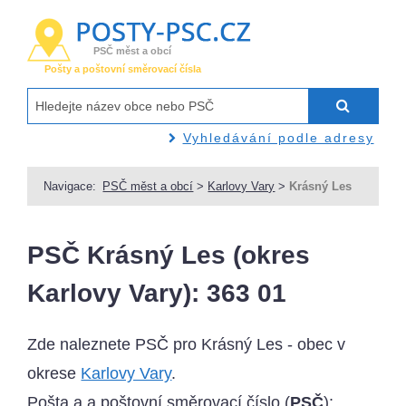
PSČ měst a obcí
Pošty a poštovní směrovací čísla
Vyhledávání podle adresy
Navigace:
PSČ měst a obcí
>
Karlovy Vary
>
Krásný Les
PSČ Krásný Les (okres
Karlovy Vary): 363 01
Zde naleznete PSČ pro Krásný Les - obec v
okrese
Karlovy Vary
.
Pošta a a poštovní směrovací číslo (
PSČ
):