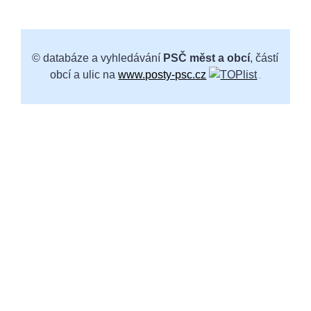
© databáze a vyhledávání
PSČ měst a obcí
, částí
obcí a ulic na
www.posty-psc.cz