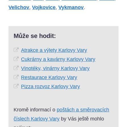
Velichov
,
Vojkovice
,
Vykmanov
.
Může se hodit:
Atrakce a výlety Karlovy Vary
Cukrárny a kavárny Karlovy Vary
Vinotéky, vinárny Karlovy Vary
Restaurace Karlovy Vary
Pizza rozvoz Karlovy Vary
Kromě informací o
poštách a směrovacích
číslech Karlovy Vary
by Vás ještě mohlo