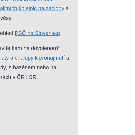
alitních kolejnic na záclony
a
věsy.
řehled
PSČ na Slovensku
víte kam na dovolenou?
aty a chalupy k pronajmutí
u
dy, s bazénem nebo na
rách v ČR i SR.