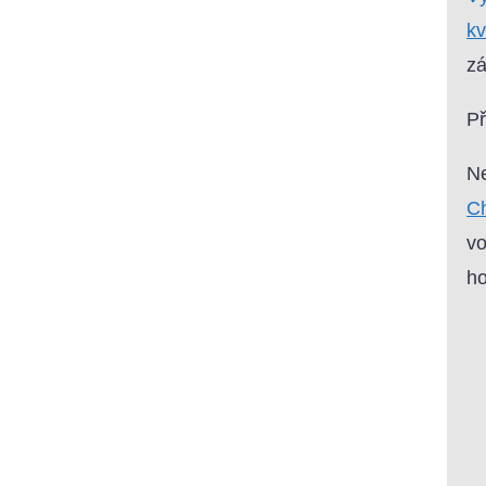
kv
zá
P
Ne
Ch
vo
ho