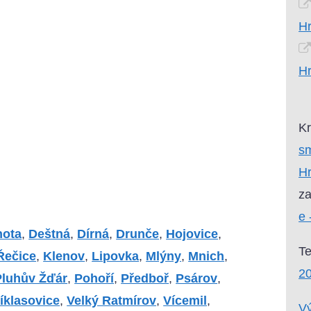
H
H
Kr
sm
H
za
e 
hota
,
Deštná
,
Dírná
,
Drunče
,
Hojovice
,
T
Řečice
,
Klenov
,
Lipovka
,
Mlýny
,
Mnich
,
20
Pluhův Žďár
,
Pohoří
,
Předboř
,
Psárov
,
íklasovice
,
Velký Ratmírov
,
Vícemil
,
Vý