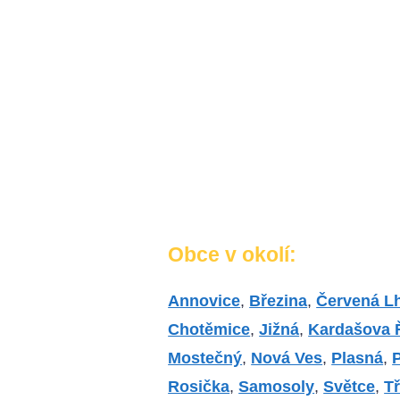
Obce v okolí:
Annovice
,
Březina
,
Červená L
Chotěmice
,
Jižná
,
Kardašova 
Mostečný
,
Nová Ves
,
Plasná
,
Rosička
,
Samosoly
,
Světce
,
Tř