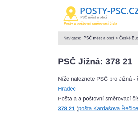
PSČ měst a obcí
Pošty a poštovní směrovací čísla
Navigace:
PSČ měst a obcí
>
České Bud
PSČ Jižná: 378 21
Níže naleznete PSČ pro Jižná -
Hradec
Pošta a a poštovní směrovací čís
378 21
(
pošta Kardašova Řečic