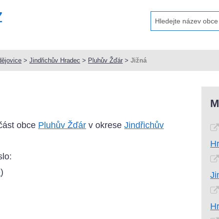
ějovice
>
Jindřichův Hradec
>
Pluhův Žďár
>
Jižná
M
 část obce
Pluhův Žďár
v okrese
Jindřichův
H
lo:
e
)
Ji
H