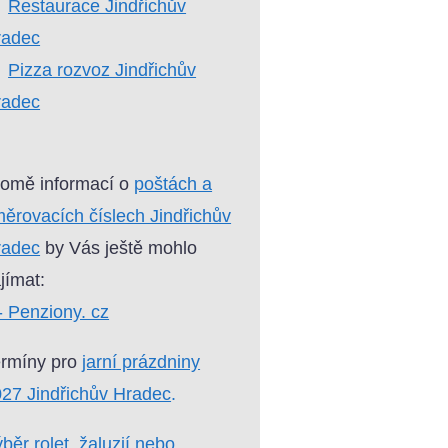
Restaurace Jindřichův
radec
Pizza rozvoz Jindřichův
radec
omě informací o
poštách a
ěrovacích číslech Jindřichův
radec
by Vás ještě mohlo
jímat:
- Penziony. cz
ermíny pro
jarní prázdniny
27 Jindřichův Hradec
.
běr rolet, žaluzií nebo