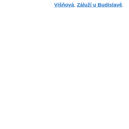
Višňová
,
Záluží u Budislavě
.