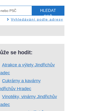
HLEDAT
PSČ
Vyhledávání podle adresy
ůže se hodit:
Atrakce a výlety Jindřichův
radec
Cukrárny a kavárny
ndřichův Hradec
Vinotéky, vinárny Jindřichův
radec